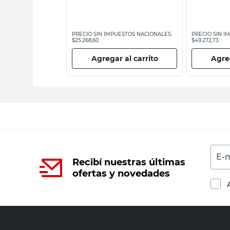
ESTOS NACIONALES:
PRECIO SIN IMPUESTOS NACIONALES:
PRECIO SIN I
$25.268,60
$49.272,73
 al carrito
Agregar al carrito
Agreg
E-m
Recibí nuestras últimas
ofertas y novedades