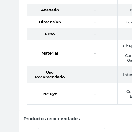
Acabado
-
Dimension
-
6,
Peso
-
Cha
Material
-
Com
Ga
Uso
-
Inte
Recomendado
Co
Incluye
-
B
Productos recomendados