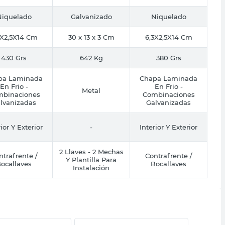
Niquelado
Galvanizado
Niquelado
3X2,5X14 Cm
30 x 13 x 3 Cm
6,3X2,5X14 Cm
430 Grs
642 Kg
380 Grs
pa Laminada
Chapa Laminada
En Frio -
En Frio -
Metal
binaciones
Combinaciones
lvanizadas
Galvanizadas
rior Y Exterior
-
Interior Y Exterior
2 Llaves - 2 Mechas
ntrafrente /
Contrafrente /
Y Plantilla Para
ocallaves
Bocallaves
Instalación