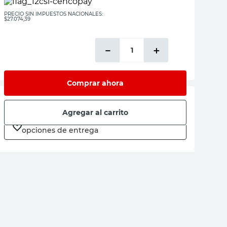
PRECIO SIN IMPUESTOS NACIONALES:
$27.074,39
－
＋
Comprar ahora
Entrega
Agregar al carrito
Ingresá tu
ubicación
para ver todas las
opciones de entrega