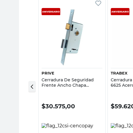
sta rápida
Vista rápida
PRIVE
TRABEX
e Super
Cerradura De Seguridad
Cerradura
01 Acero
Frente Ancho Chapa
6625 Acer
rabex
Laminada 6,3X21,3 Cm
Trabex
Zincada Prive
00
$
30.575,00
$
59.62