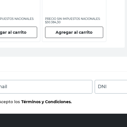
MPUESTOS NACIONALES:
PRECIO SIN IMPUESTOS NACIONALES:
PRECIO SI
$30.384,30
$5859,51
ar al carrito
Agregar al carrito
Ag
ail
DNI
Acepto los
Términos y Condiciones.