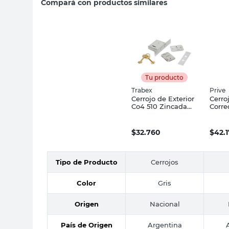
Compará con productos similares
Tu producto
Trabex
Prive
Cerrojo de Exterior
Cerro
Co4 510 Zincada
Corre
Fuerte Trabex
Lami
6,3X2
Nique
$
32.760
$
42.
Tipo de Producto
Cerrojos
Color
Gris
Origen
Nacional
País de Origen
Argentina