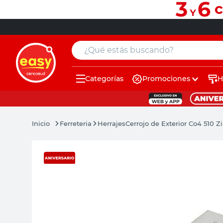
¿Qué estás buscando?
Categorías
Promociones
H
muebles
pintura
Ferreteria
Herrajes
Cerrojo de Exterior Co4 510 
escritorio
puertas
placard
sillon
espejo