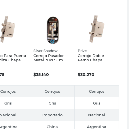
Silver Shadow
Prive
jo Para Puerta
Cerrojo Pasador
Cerrojo Doble
diza Chapa
Metal 30x13 Cm
Perno Chapa
nada
Gris Silver Tools
Laminada
,5X14 Cm
6,3X2,5X14 Cm
lado Prive
Niquelado Prive
175
$
35.140
$
30.270
Cerrojos
Cerrojos
Cerrojos
Gris
Gris
Gris
Nacional
Importado
Nacional
Argentina
China
Argentina