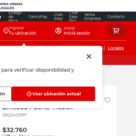
Código
Club
Club
Venta
de
CencoPay
Easy
Contacto
Easy
Empresa
ética
Pro
Ingresá
¡Hola!
Tu ubicación
Iniciá sesión
Servicios de instalaciones
Locales
para verificar disponibilidad y
Trabex
ión
Usar ubicación actual
Cerrojo de Exterior Co4 510
Zincada Fuerte Trabex
:
1425397
$
32.760