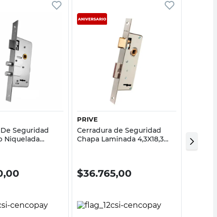
Vista rápida
Vista rápida
PRIVE
TRABEX
 De Seguridad
Cerradura de Seguridad
Lubrica
o Niquelada
Chapa Laminada 4,3X18,3
Multius
Cm Niquelada Prive
0,00
$
36.765,00
$
709