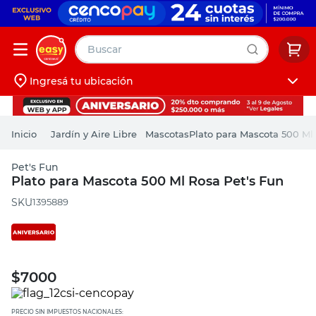
Buscar
Ingresá tu ubicación
muebles
Iniciá sesión
pintura
Jardín y Aire Libre
Mascotas
Plato para Mascota 500 Ml
escritorio
Pet's Fun
puertas
Plato para Mascota 500 Ml Rosa Pet's Fun
placard
:
1395889
$
7000
PRECIO SIN IMPUESTOS NACIONALES: