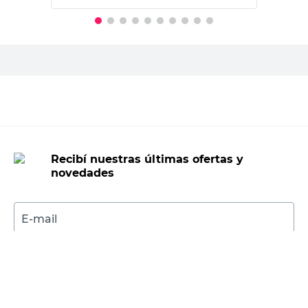
PRECIO SIN IMPUESTOS NACIONALES:
$24.785,13
Agregar al carrito
Recibí nuestras últimas ofertas y
novedades
E-mail
DNI
Acepto los
Términos y Condiciones.