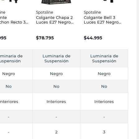
ine
Spotsline
Spotsline
nte
Colgante Chapa 2
Colgante Bell 3
hon Recto 3
Luces E27 Negro
Luces E27 Negro
 E27 Negro
Astro Rec Spotsline
Bell 05/3 Spotsline
z Spotsline
995
$
78.795
$
44.995
minaria de
Luminaria de
Luminaria de
uspensión
Suspensión
Suspensión
Negro
Negro
Negro
No
No
No
Interiores
Interiores
Interiores
-
-
-
-
2
3