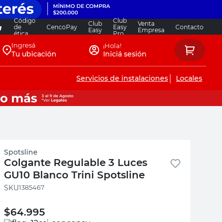
Código
Club
Club
Venta
de
CencoPay
Easy
Contacto
Easy
Empresa
ética
Pro
Ingresá
¡Hola!
Tu ubicación
Iniciá sesión
Servicios de instalaciones
Locales
Spotsline
Colgante Regulable 3 Luces
GU10 Blanco Trini Spotsline
:
1385467
$
64.995