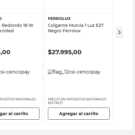
D
FERROLUX
BIXOR
n Redondo 18 W
Colgante Murcia 1 Luz E27
Aplique
croled
Negro Ferrolux
4 W Neg
5,00
$
27.995,00
$
39.
MPUESTOS NACIONALES:
PRECIO SIN IMPUESTOS NACIONALES:
PRECIO SI
$23.136,37
$33.053,72
ar al carrito
Agregar al carrito
Ag