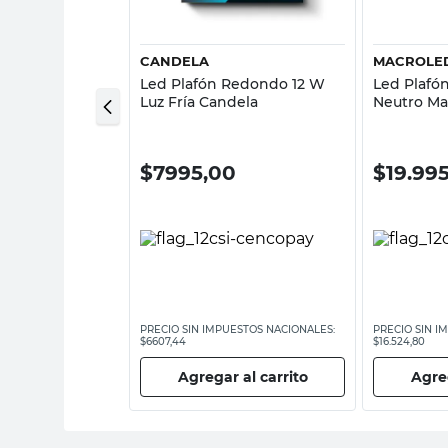
CANDELA
MACROLE
Cuadrado 12 W
Led Plafón Redondo 12 W
Led Plafó
luminio Base
Luz Fría Candela
Neutro Ma
00
$
7995,00
$
19.99
ESTOS NACIONALES:
PRECIO SIN IMPUESTOS NACIONALES:
PRECIO SIN I
$6607,44
$16.524,80
 al carrito
Agregar al carrito
Agreg