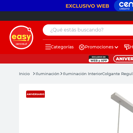
¿Qué estás buscando?
Categorías
Promociones
H
muebles
pintura
Iluminación
Iluminación Interior
Colgante Regula
escritorio
puertas
placard
sillon
espejo