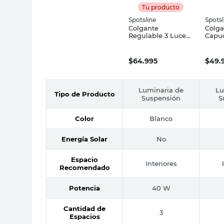
Tu producto
Spotsline
Spotsl
Colgante
Colga
Regulable 3 Luces
Capuc
GU10 Blanco Trini
Luces
Spotsline
Trilu
$
64.995
$
49.
Luminaria de
Lu
Tipo de Producto
Suspensión
S
Color
Blanco
Energía Solar
No
Espacio
Interiores
Recomendado
Potencia
40 W
Cantidad de
3
Espacios