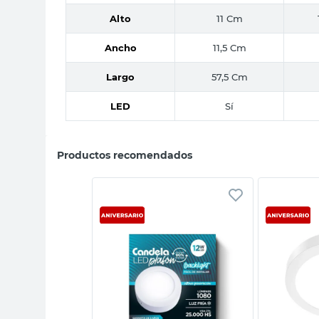
Alto
11 Cm
Ancho
11,5 Cm
Largo
57,5 Cm
LED
Sí
Productos recomendados
sta rápida
Vista rápida