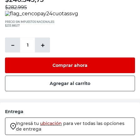
$
282.995
PRECIO SIN IMPUESTOS NACIONALES:
$233.880,17
－
＋
Comprar ahora
Agregar al carrito
Entrega
Ingresá tu
ubicación
para ver todas las opciones
de entrega