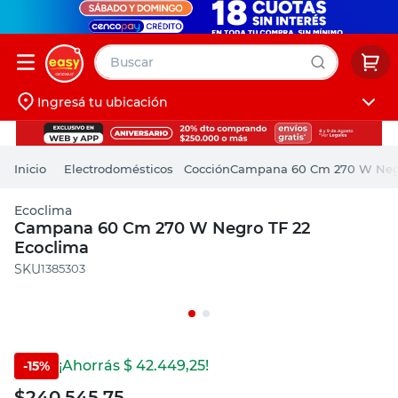
Buscar
Ingresá tu ubicación
muebles
Iniciá sesión
pintura
Electrodomésticos
Cocción
Campana 60 Cm 270 W Negr
escritorio
Ecoclima
puertas
Campana 60 Cm 270 W Negro TF 22
Ecoclima
placard
:
1385303
¡Ahorrás $
42.449,25
!
-
15
%
$
240.545,75