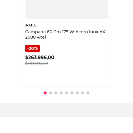
AXEL
Campana 60 Cm 175 W Acero Inox AX-
2000 Axel
20%
$
263.996,00
$
329.995,00
PRECIO SIN IMPUESTOS NACIONALES:
$272.723,15
Agregar al carrito