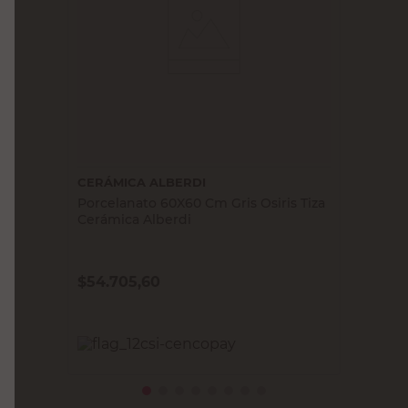
CERÁMICA ALBERDI
Porcelanato 60X60 Cm Gris Osiris Tiza
Cerámica Alberdi
$
54.705,60