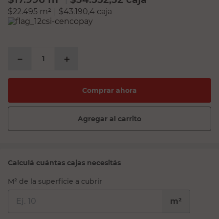
$
22.495
m²
|
$
43.190,4
caja
－
＋
Comprar ahora
Agregar al carrito
Calculá cuántas cajas necesitás
M² de la superficie a cubrir
m²