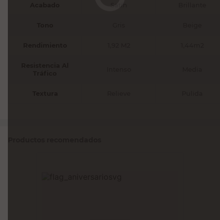
Acabado
Satín
Brillante
Tono
Gris
Beige
Rendimiento
1,92 M2
1,44m2
Resistencia Al
Intenso
Media
Tráfico
Textura
Relieve
Pulida
Productos recomendados