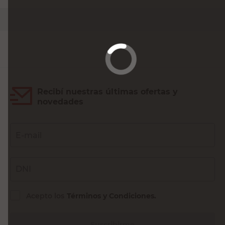
PRECIO SIN IMPUESTOS NACIONALES:
$15.698,35 M²
Agregar al carrito
Recibí nuestras últimas ofertas y
novedades
E-mail
DNI
Acepto los
Términos y Condiciones.
Suscribirme