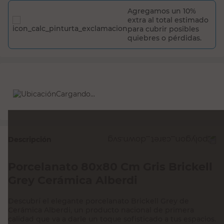
Agregamos un 10%
extra al total estimado
para cubrir posibles
quiebres o pérdidas.
Cargando...
Descripción
Porcelanato 80x80 Cm Gris Brickell
Grey Cerámica Alberdi
Descubrí el elegante porcelanato Brickell Grey de
Cerámica Alberdi, un producto nacional de primera
calidad que va a darle un toque sofisticado a tus espacios.