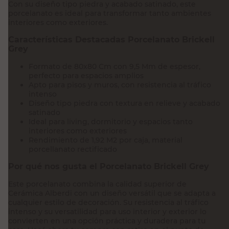
Con su diseño tipo piedra y acabado satinado, este
porcelanato es ideal para transformar tanto ambientes
interiores como exteriores.
Características Destacadas Porcelanato Brickell
Grey
Formato de 80x80 Cm con 9,5 Mm de espesor,
perfecto para espacios amplios
Apto para pisos y muros, con resistencia al tráfico
intenso
Diseño tipo piedra con textura en relieve y acabado
satinado
Ideal para living, dormitorio y espacios tanto
interiores como exteriores
Rendimiento de 1,92 M2 por caja, material
porcellanato rectificado
Por qué nos gusta el Porcelanato Brickell Grey
Este porcelanato combina la calidad superior de
Cerámica Alberdi con un diseño versátil que se adapta a
cualquier estilo de decoración. Su resistencia al tráfico
intenso y su versatilidad para uso interior y exterior lo
convierten en una opción práctica y duradera para tu