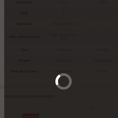
Potencia
40 W
25W
LED
Sí
-
Material
Chapa/Hierro
-
Tipo de Rosca=
Más Información
-
E27
Uso
Interior
Interior
Origen
Nacional
Importado
País de Origen
Argentina
China
Productos recomendados