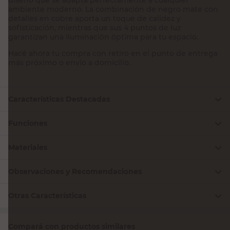
ambiente moderno. La combinación de negro mate con
detalles en cobre aporta un toque de calidez y
sofisticación, mientras que sus 4 puntos de luz
garantizan una iluminación óptima para tu espacio.
Hacé ahora tu compra con retiro en el punto de entrega
más próximo o envío a domicilio.
Características Destacadas
Funciones
Materiales
Observaciones y Recomendaciones
Otras Características
Compará con productos similares