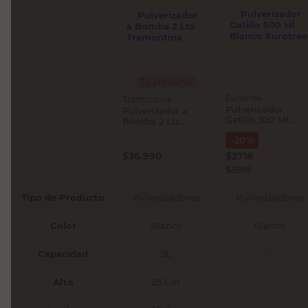
Tu producto
Eurotree
Tramontina
Pulverizador
Pulverizador a
Gatillo 500 Ml
Bomba 2 Lts
Blanco Eurotree
Tramontina
-
20
%
$
36.990
$
2716
$
3395
Tipo de Producto
Pulverizadores
Pulverizadores
Color
Blanco
Blanco
Capacidad
2L
-
Alto
25 Cm
-