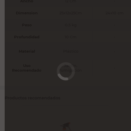
Ancho
12 Cm
-
Dimension
25x12x25Cm
24x10 cm
Peso
0.5 kg
-
Profundidad
10 Cm
-
Material
Plástico
-
Uso
Jardín,
-
Recomendado
fumigación
Productos recomendados