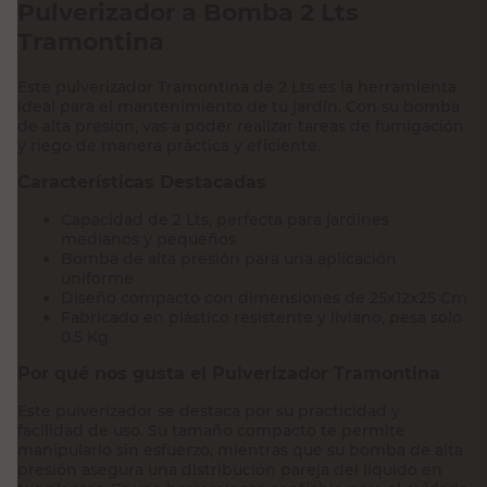
Pulverizador a Bomba 2 Lts
Tramontina
Este pulverizador Tramontina de 2 Lts es la herramienta
ideal para el mantenimiento de tu jardín. Con su bomba
de alta presión, vas a poder realizar tareas de fumigación
y riego de manera práctica y eficiente.
Características Destacadas
Capacidad de 2 Lts, perfecta para jardines
medianos y pequeños
Bomba de alta presión para una aplicación
uniforme
Diseño compacto con dimensiones de 25x12x25 Cm
Fabricado en plástico resistente y liviano, pesa solo
0.5 Kg
Por qué nos gusta el Pulverizador Tramontina
Este pulverizador se destaca por su practicidad y
facilidad de uso. Su tamaño compacto te permite
manipularlo sin esfuerzo, mientras que su bomba de alta
presión asegura una distribución pareja del líquido en