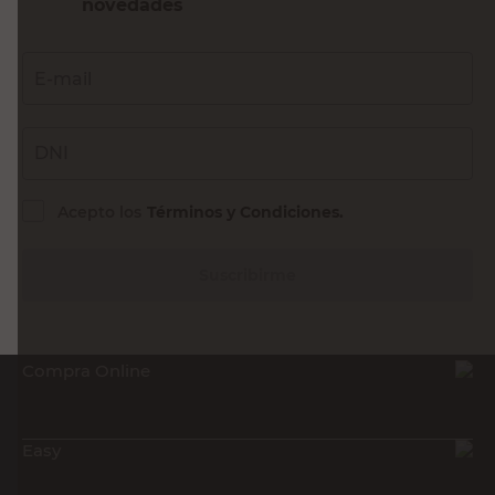
novedades
E-mail
DNI
Acepto los
Términos y Condiciones.
Suscribirme
Compra Online
Easy