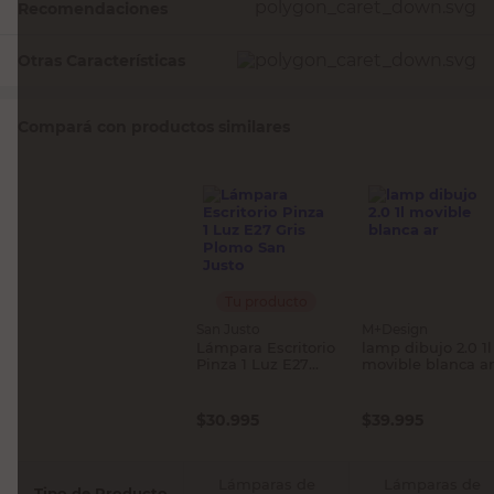
Recomendaciones
Otras Características
Compará con productos similares
Tu producto
San Justo
M+Design
Lámpara Escritorio
lamp dibujo 2.0 1l
Pinza 1 Luz E27
movible blanca ar
Gris Plomo San
Justo
$
30.995
$
39.995
Lámparas de
Lámparas de
Tipo de Producto