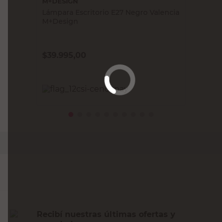
M+DESIGN
Lámpara Escritorio E27 Negro Valencia
M+Design
$
39.995,00
PRECIO SIN IMPUESTOS NACIONALES:
$33.053,72
Agregar al carrito
Recibí nuestras últimas ofertas y