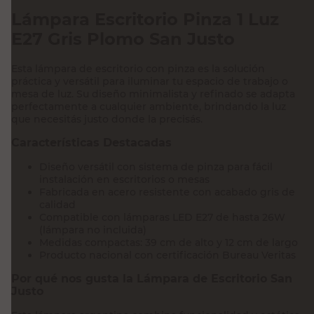
Lámpara Escritorio Pinza 1 Luz
E27 Gris Plomo San Justo
Esta lámpara de escritorio con pinza es la solución
práctica y versátil para iluminar tu espacio de trabajo o
mesa de luz. Su diseño minimalista y refinado se adapta
perfectamente a cualquier ambiente, brindando la luz
que necesitás justo donde la precisás.
Características Destacadas
Diseño versátil con sistema de pinza para fácil
instalación en escritorios o mesas
Fabricada en acero resistente con acabado gris de
calidad
Compatible con lámparas LED E27 de hasta 26W
(lámpara no incluida)
Medidas compactas: 39 cm de alto y 12 cm de largo
Producto nacional con certificación Bureau Veritas
Por qué nos gusta la Lámpara de Escritorio San
Justo