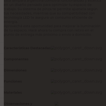
Esta lámpara argentina combina funcionalidad y estética
en un diseño pensado para optimizar tu espacio de
trabajo. Su sistema de pinza te permite ajustarla según
tus necesidades, mientras que su compatibilidad con
tecnología LED te asegura un consumo eficiente de
energía.
Aprovechá esta oportunidad para mejorar la iluminación
de tu espacio. Hacé ahora tu compra con retiro en el
punto de entrega más próximo o envío a domicilio.
Características Destacadas
Componentes
Dimensiones
Funciones
Materiales
Observaciones y