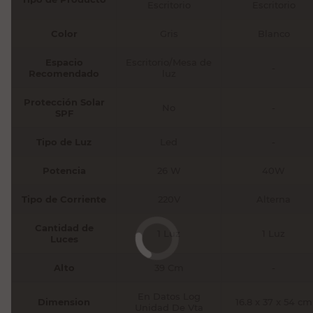
Escritorio
Escritorio
Color
Gris
Blanco
Espacio
Escritorio/Mesa de
-
Recomendado
luz
Protección Solar
No
-
SPF
Tipo de Luz
Led
-
Potencia
26 W
40W
Tipo de Corriente
220V
Alterna
Cantidad de
1 Luz
1 Luz
Luces
Alto
39 Cm
-
En Datos Log
Dimension
16.8 x 37 x 54 cm
Unidad De Vta