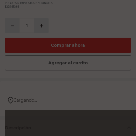
PRECIO SIN IMPUESTOS NACIONALES:
$225.610,86
－
＋
Comprar ahora
Agregar al carrito
Cargando...
Descripción