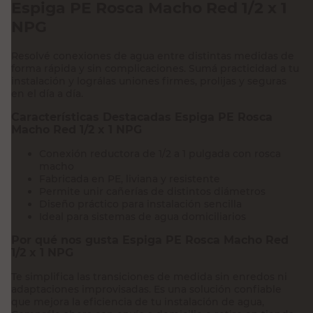
Espiga PE Rosca Macho Red 1/2 x 1
NPG
Resolvé conexiones de agua entre distintas medidas de
forma rápida y sin complicaciones. Sumá practicidad a tu
instalación y lográlas uniones firmes, prolijas y seguras
en el día a día.
Características Destacadas Espiga PE Rosca
Macho Red 1/2 x 1 NPG
Conexión reductora de 1/2 a 1 pulgada con rosca
macho
Fabricada en PE, liviana y resistente
Permite unir cañerías de distintos diámetros
Diseño práctico para instalación sencilla
Ideal para sistemas de agua domiciliarios
Por qué nos gusta Espiga PE Rosca Macho Red
1/2 x 1 NPG
Te simplifica las transiciones de medida sin enredos ni
adaptaciones improvisadas. Es una solución confiable
que mejora la eficiencia de tu instalación de agua,