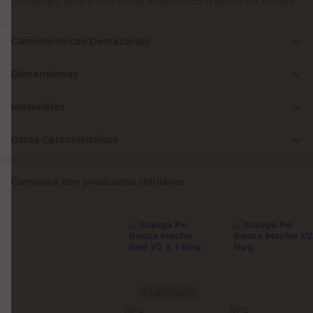
Comprálo ahora con envío a domicilio o retiro en tienda.
Características Destacadas
Dimensiones
Materiales
Otras Características
Compará con productos similares
Tu producto
NPG
NPG