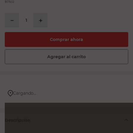
$578,52
－
＋
Comprar ahora
Agregar al carrito
Cargando...
Descripción