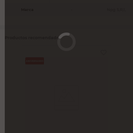
Marca
-
Npg S,R,l,
Productos recomendados