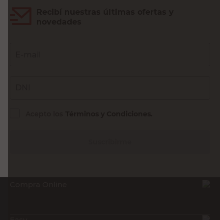
Recibí nuestras últimas ofertas y
novedades
E-mail
DNI
Acepto los
Términos y Condiciones.
Suscribirme
Compra Online
Easy