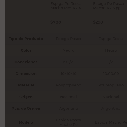
Espiga Pe Rosca
Espiga Pe Rosca
Macho Red 1/2 X 1
Macho 1/2 Npg
Npg
$
700
$
290
Tipo de Producto
Espiga Rosca
Espiga Rosca
Color
Negro
Negro
Conexiones
1"X1/2"
1/2"
Dimension
10x10x10
10x10x10
Material
Polipropileno
Polipropileno
Origen
Nacional
Nacional
País de Origen
Argentina
Argentina
Espiga Rosca
Modelo
Espiga Macho P
Macho Pe