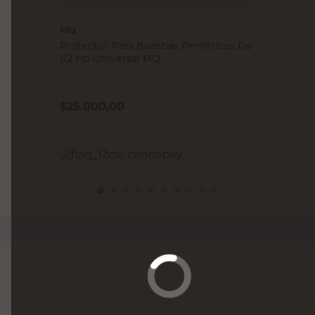
MQ
Protector Para Bombas Periféricas De
1/2 Hp Universal MQ
$
25.000,00
PRECIO SIN IMPUESTOS NACIONALES:
$20.661,16
Agregar al carrito