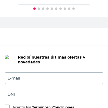
PRECIO SIN IMPUESTOS NACIONALES:
$8760,34
Agregar al carrito
Recibí nuestras últimas ofertas y
novedades
E-mail
DNI
Acepto los
Términos y Condiciones.