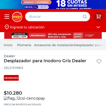
Buscar
Ingresá tu ubicación
muebles
Iniciá sesión
pintura
Plomería
Accesorios de instalación
Desplazador para In
escritorio
Dealer
puertas
Desplazador para Inodoro Gris Dealer
placard
:
1309863
$
10.280
PRECIO SIN IMPUESTOS NACIONALES: