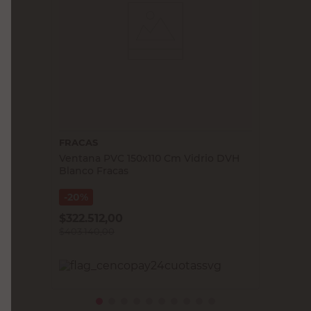
FRACAS
Ventana PVC 150x110 Cm Vidrio DVH
Blanco Fracas
20%
$
322.512,00
$
403.140,00