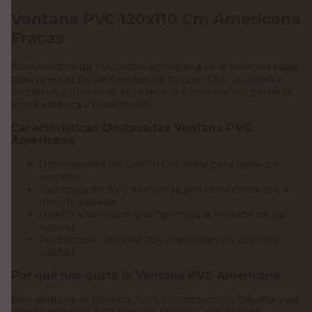
Ventana PVC 120x110 Cm Americana
Fracas
Esta ventana de PVC estilo americana es la solución ideal
para renovar los ambientes de tu casa. Con un diseño
moderno y funcional, te ofrece la combinación perfecta
entre estética y durabilidad.
Características Destacadas Ventana PVC
Americana
Dimensiones de 120x110 Cm, ideal para espacios
amplios
Fabricada en PVC blanco de alta resistencia con 4
mm de espesor
Diseño americano que optimiza la entrada de luz
natural
Producción nacional con materiales de primera
calidad
Por qué nos gusta la Ventana PVC Americana
Esta ventana se destaca por su construcción robusta y su
diseño práctico. El PVC es un material que brinda