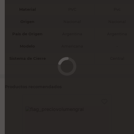
Material
PVC
Pvc
Origen
Nacional
Nacional
País de Origen
Argentina
Argentina
Modelo
Americana
-
Sistema de Cierre
-
Central
Productos recomendados