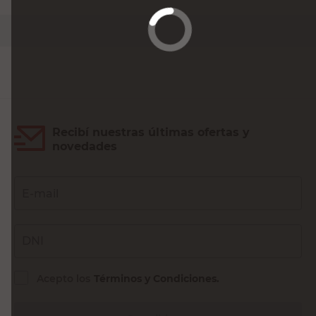
PRECIO SIN IMPUESTOS NACIONALES:
$333.173,56
Agregar al carrito
Recibí nuestras últimas ofertas y
novedades
E-mail
DNI
Acepto los
Términos y Condiciones.