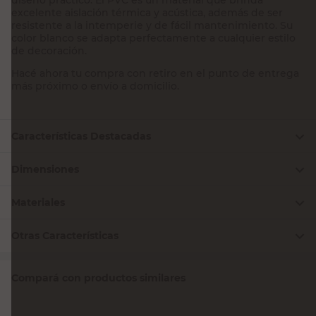
excelente aislación térmica y acústica, además de ser
resistente a la intemperie y de fácil mantenimiento. Su
color blanco se adapta perfectamente a cualquier estilo
de decoración.
Hacé ahora tu compra con retiro en el punto de entrega
más próximo o envío a domicilio.
Características Destacadas
Dimensiones
Materiales
Otras Características
Compará con productos similares