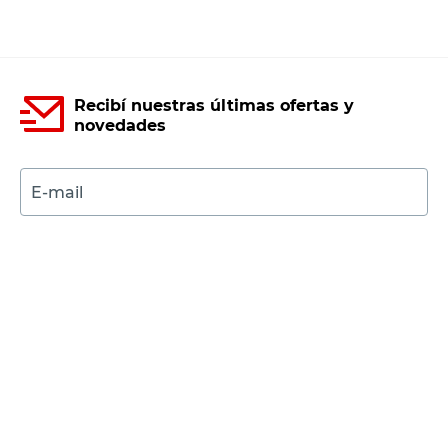
Recibí nuestras últimas ofertas y
novedades
E-mail
DNI
Acepto los
Términos y Condiciones.
Suscribirme