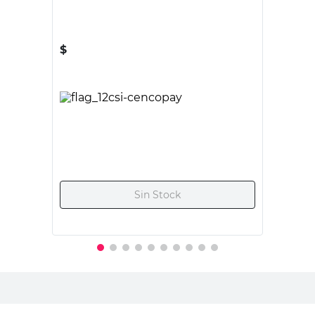
ITALIAN
Aro Base Inodoro Multimedida Italian
$
9090,00
PRECIO SIN IMPUESTOS NACIONALES:
$7512,40
Agregar al carrito