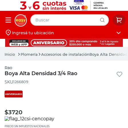
Buscar
Ingresá tu ubicación
muebles
Iniciá sesión
pintura
Plomería
Accesorios de instalación
Boya Alta Densidad
escritorio
Rao
puertas
Boya Alta Densidad 3/4 Rao
placard
:
1266809
$
3720
PRECIO SIN IMPUESTOS NACIONALES: