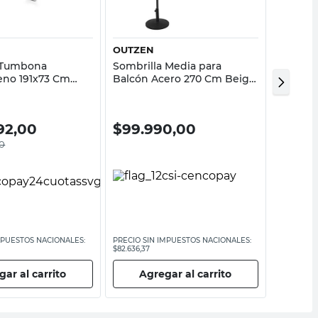
OUTZEN
DESCA
 Tumbona
Sombrilla Media para
Reposer
leno 191x73 Cm
Balcón Acero 270 Cm Beige
58.5x3
af
Outzen
Descan
92,00
$
99.990,00
$
114
0
MPUESTOS NACIONALES:
PRECIO SIN IMPUESTOS NACIONALES:
PRECIO SI
$82.636,37
$95.033,06
ar al carrito
Agregar al carrito
Ag