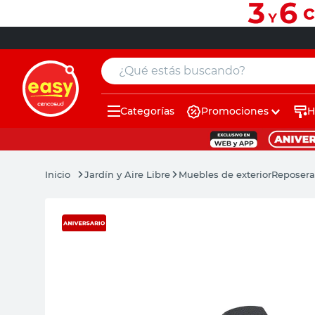
¿Qué estás buscando?
Categorías
Promociones
H
muebles
pintura
Jardín y Aire Libre
Muebles de exterior
Reposera
escritorio
puertas
placard
sillon
espejo