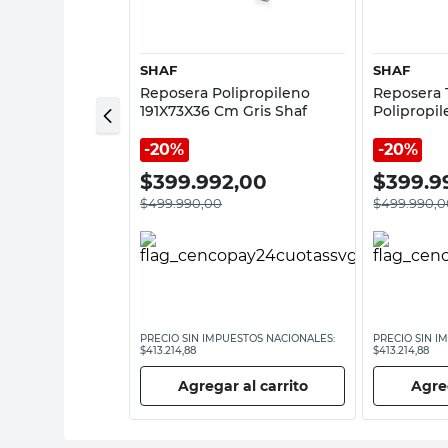
SHAF
SHAF
 Caño 93x61 Cm
Reposera Polipropileno
Reposera
ar
191X73X36 Cm Gris Shaf
Polipropi
Blanca Sh
20%
20%
00
$
399.992,00
$
399.9
$
499.990,00
$
499.990,0
ESTOS NACIONALES:
PRECIO SIN IMPUESTOS NACIONALES:
PRECIO SIN I
$413.214,88
$413.214,88
 al carrito
Agregar al carrito
Agreg