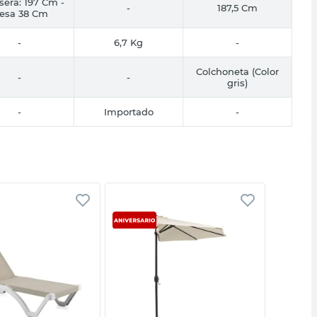
era: 197 Cm -
-
187,5 Cm
esa 38 Cm
-
6,7 Kg
-
Colchoneta (Color
-
-
gris)
-
Importado
-
Vista rápida
Vista rápida