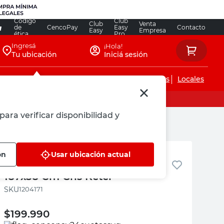
Código
Club
Club
Venta
de
CencoPay
Easy
Contacto
Easy
Empresa
ética
Pro
Ingresá
¡Hola!
Tu ubicación
Iniciá sesión
Servicios de instalaciones
Locales
para verificar disponibilidad y
Keter
ón
Usar ubicación actual
Reposera Rattan Polipropileno
187x58 Cm Gris Keter
:
1204171
$
199.990