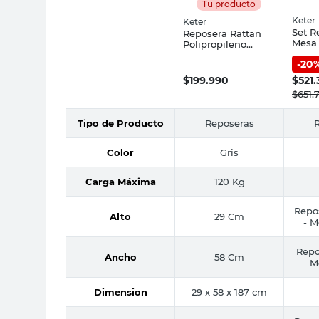
Tu producto
Keter
Keter
Set R
Reposera Rattan
Mesa 
Polipropileno
197x7
187x58 Cm Gris
-
20
Keter
Keter
$
199.990
$
521
$
651.
Tipo de Producto
Reposeras
Color
Gris
Carga Máxima
120 Kg
Repo
Alto
29 Cm
- M
Repo
Ancho
58 Cm
M
Dimension
29 x 58 x 187 cm