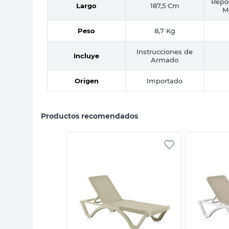
Repos
Largo
187,5 Cm
M
Peso
8,7 Kg
Instrucciones de
Incluye
Armado
Origen
Importado
Productos recomendados
sta rápida
Vista rápida