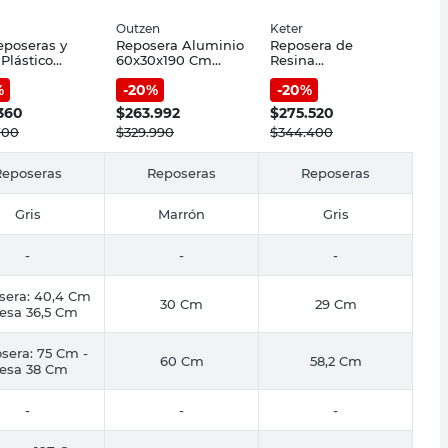
Outzen
Keter
eposeras y
Reposera Aluminio
Reposera de
Plástico
60x30x190 Cm
Resina
5 Cm Gris
Beige Outzen
187.5X58.2X29 Cm
%
-
20
%
-
20
%
Gris Keter
.360
$
263.992
$
275.520
700
$
329.990
$
344.400
Reposeras
Reposeras
Reposeras
Gris
Marrón
Gris
-
-
-
sera: 40,4 Cm
30 Cm
29 Cm
esa 36,5 Cm
sera: 75 Cm -
60 Cm
58,2 Cm
esa 38 Cm
-
-
-