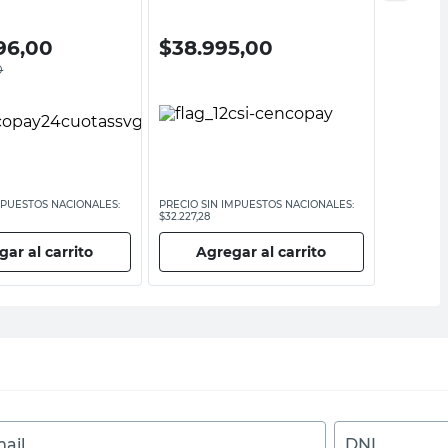
96,00
$
38.995,00
$
28.
0
MPUESTOS NACIONALES:
PRECIO SIN IMPUESTOS NACIONALES:
PRECIO SI
$32.227,28
$23.962,81
ar al carrito
Agregar al carrito
Ag
ail
DNI