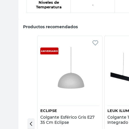
Niveles de
-
Temperatura
Productos recomendados
sta rápida
Vista rápida
ECLIPSE
LEUK ILU
e 1 Luz E27
Colgante Esférico Gris E27
Colgante 1
en
35 Cm Eclipse
Integrado
Miracle S 