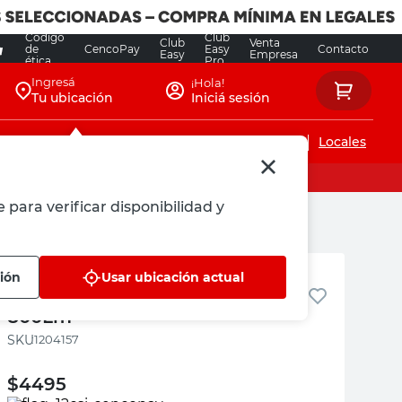
Código
Club
Club
Venta
de
CencoPay
Easy
Contacto
Easy
Empresa
ética
Pro
Ingresá
¡Hola!
Tu ubicación
Iniciá sesión
Servicios de instalaciones
Locales
 para verificar disponibilidad y
Osram
ción
Usar ubicación actual
LED Superstar T8 8W /830 220V
800Lm
:
1204157
$
4495