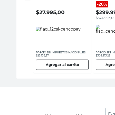
20%
00
$
27.995,00
$
299.9
$
374.995,0
ESTOS NACIONALES:
PRECIO SIN IMPUESTOS NACIONALES:
PRECIO SIN I
$23.136,37
$309.913,23
 al carrito
Agregar al carrito
Agreg
E-m