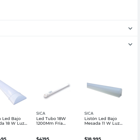
SICA
SICA
n Led Bajo
Led Tubo 18W
Listón Led Bajo
da 18 W Luz
1200Mm Fría
Mesada 11 W Luz
5 Cm Slim
20000Hs Sica
Cálida 84 Cm Sica
495
$
4195
$
18.995