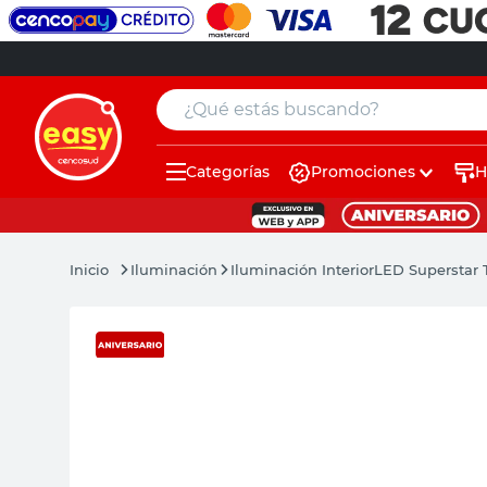
¿Qué estás buscando?
Categorías
Promociones
H
muebles
pintura
Iluminación
Iluminación Interior
LED Superstar
escritorio
puertas
placard
espejo
sillas