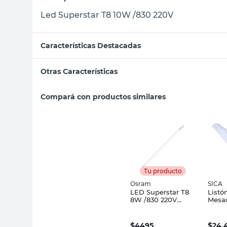
Led Superstar T8 10W /830 220V
Características Destacadas
Otras Características
Compará con productos similares
Tu producto
Osram
SICA
LED Superstar T8
Listó
8W /830 220V
Mesa
800Lm
Día 6
Sica
$
4495
$
24.