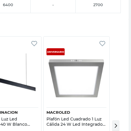
6400
-
2700
Vista rápida
Vista rápida
MINACION
MACROLED
MACRO
 Luz Led
Plafón Led Cuadrado 1 Luz
Plafón 
 40 W Blanco
Cálida 24 W Led Integrado
Led Int
Leuk Iluminacion
Gris Macroled
Negro 