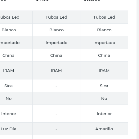
Tubos Led
Tubos Led
Tubos Led
Blanco
Blanco
Blanco
Importado
Importado
Importado
China
China
China
IRAM
IRAM
IRAM
Sica
-
Sica
No
-
No
Interior
-
Interior
Luz Día
-
Amarillo