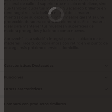
tono nogal realza la belleza natural de la madera,
mientras que su capacidad impermeable garantiza una
protección duradera contra los elementos. Es el material
ideal para mantener tus muebles y superficies de
madera protegidos y luciendo como nuevos.
Aprovechá esta solución integral para el cuidado de tus
maderas. Hacé tu compra ahora con retiro en el punto de
entrega más próximo o envío a domicilio.
Características Destacadas
Funciones
Otras Características
Compará con productos similares