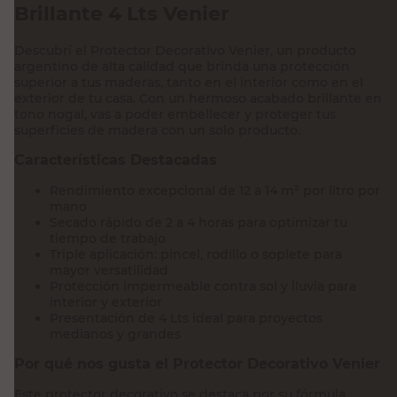
Descubrí el Protector Decorativo Venier, un producto
argentino de alta calidad que brinda una protección
superior a tus maderas, tanto en el interior como en el
exterior de tu casa. Con un hermoso acabado brillante en
tono nogal, vas a poder embellecer y proteger tus
superficies de madera con un solo producto.
Características Destacadas
Rendimiento excepcional de 12 a 14 m² por litro por
mano
Secado rápido de 2 a 4 horas para optimizar tu
tiempo de trabajo
Triple aplicación: pincel, rodillo o soplete para
mayor versatilidad
Protección impermeable contra sol y lluvia para
interior y exterior
Presentación de 4 Lts ideal para proyectos
medianos y grandes
Por qué nos gusta el Protector Decorativo Venier
Este protector decorativo se destaca por su fórmula
nacional de calidad superior que no solo embellece, sino
que también cuida tus maderas. Su acabado brillante en