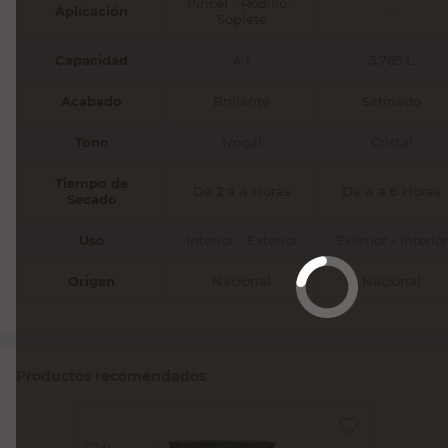
Capacidad
4 l
3,785 L
Acabado
Brillante
Satinado
Tono
Nogal
Cristal
Tiempo de
De 2 a 4 Horas
De 4 a 6 Horas
Secado
Uso
Interior - Exterior
Exterior - Interior
Origen
Nacional
Nacional
Productos recomendados