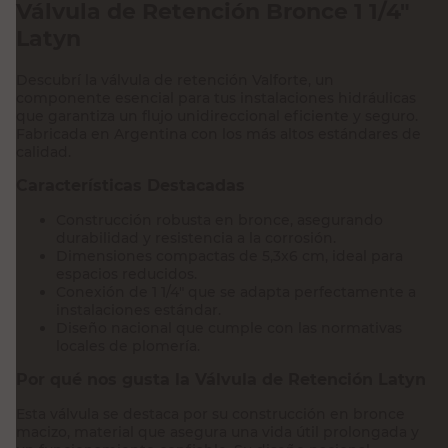
Válvula de Retención Bronce 1 1/4"
Latyn
Descubrí la válvula de retención Valforte, un
componente esencial para tus instalaciones hidráulicas
que garantiza un flujo unidireccional eficiente y seguro.
Fabricada en Argentina con los más altos estándares de
calidad.
Características Destacadas
Construcción robusta en bronce, asegurando
durabilidad y resistencia a la corrosión.
Dimensiones compactas de 5,3x6 cm, ideal para
espacios reducidos.
Conexión de 1 1/4" que se adapta perfectamente a
instalaciones estándar.
Diseño nacional que cumple con las normativas
locales de plomería.
Por qué nos gusta la Válvula de Retención Latyn
Esta válvula se destaca por su construcción en bronce
macizo, material que asegura una vida útil prolongada y