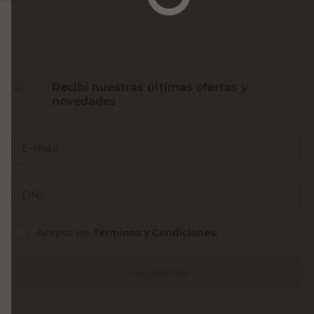
Recibí nuestras últimas ofertas y
novedades
E-mail
DNI
Acepto los
Términos y Condiciones.
Suscribirme