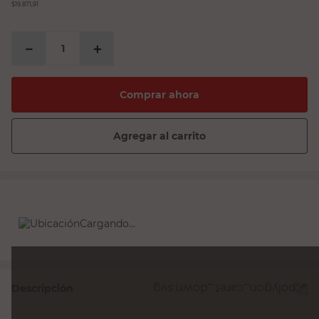
$19.871,91
－
＋
Comprar ahora
Agregar al carrito
Cargando...
Descripción