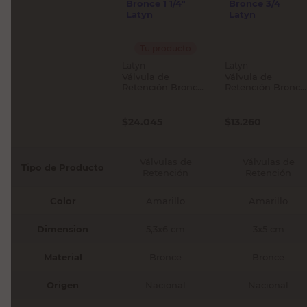
Tu producto
Latyn
Latyn
Válvula de
Válvula de
Retención Bronce
Retención Bronce
1 1/4" Latyn
3/4 Latyn
$
24.045
$
13.260
Válvulas de
Válvulas de
Tipo de Producto
Retención
Retención
Color
Amarillo
Amarillo
Dimension
5,3x6 cm
3x5 cm
Material
Bronce
Bronce
Origen
Nacional
Nacional