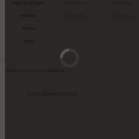
País de Origen
Argentina
Argentina
Modelo
ZMP-116
ZMP-116
Marca
-
-
Tono
-
-
Productos recomendados