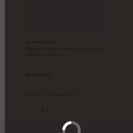
EL FONTANERO
Manguera para Lavarropas Desagüe 4
Mts El Fontanero
$
10.400,00
PRECIO SIN IMPUESTOS NACIONALES:
$8595,05
Agregar al carrito