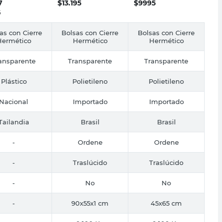
7
$
13.195
$
9995
5
as con Cierre
Bolsas con Cierre
Bolsas con Cierre
Hermético
Hermético
Hermético
ansparente
Transparente
Transparente
Plástico
Polietileno
Polietileno
Nacional
Importado
Importado
Tailandia
Brasil
Brasil
-
Ordene
Ordene
-
Traslúcido
Traslúcido
-
No
No
-
90x55x1 cm
45x65 cm