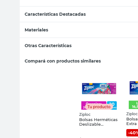
Características Destacadas
Materiales
Otras Características
Compará con productos similares
Tu producto
Ziploc
Ziploc
Bolsa
Bolsas Herméticas
Extra
Deslizable
16.5x
20x14,9x4,7 Cm
-
40
Ziplo
Plástico
Transparente 20