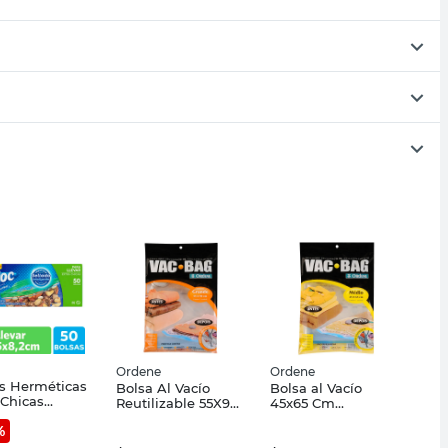
Ordene
Ordene
s Herméticas
Bolsa Al Vacío
Bolsa al Vacío
 Chicas
Reutilizable 55X90
45x65 Cm
8.2 Cm 50 Un
Cm Polietileno
Polietileno
%
c
Transparente
Transparente
Ordene
Ordene