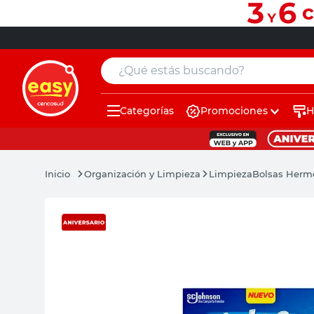
¿Qué estás buscando?
Categorías
Promociones
H
muebles
pintura
Organización y Limpieza
Limpieza
Bolsas Hermé
escritorio
puertas
placard
sillon
espejo