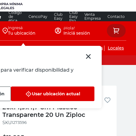
Código
Club
Club
Venta
de
CencoPay
Easy
Contacto
Easy
Empresa
ética
Pro
Ingresá
¡Hola!
Tu ubicación
Iniciá sesión
Servicios de instalaciones
Locales
para verificar disponibilidad y
c
Ziploc
ón
Usar ubicación actual
Bolsas Herméticas Deslizable
20x14,9x4,7 Cm Plástico
Transparente 20 Un Ziploc
:
1273596