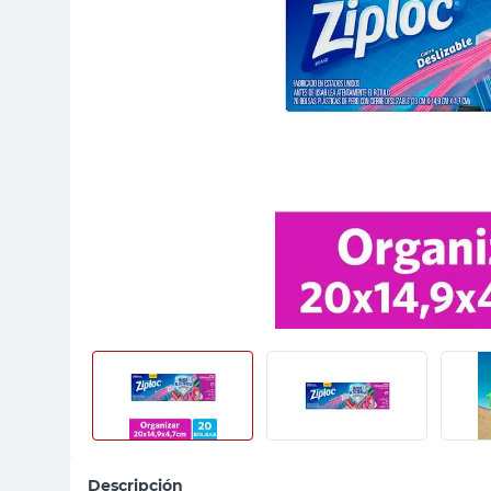
sillas
vanitory
ceramica
Descripción