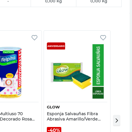
-
0,100 Kg
0,100 Kg
Vista rápida
Vista rápida
GLOW
CIF
Multiuso 70
Esponja Salvauñas Fibra
Limpiad
 Decorado Rosa
Abrasiva Amarillo/Verde
750 Ml C
8x4,5 Cm Glow
40%