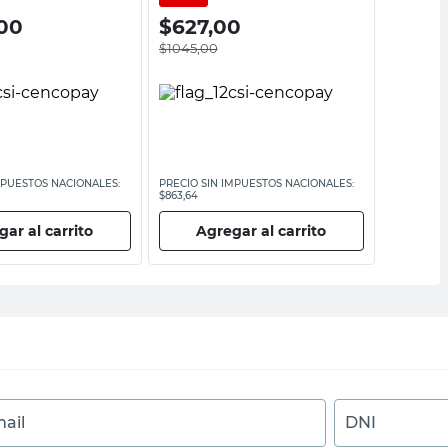
00
$
627,00
$
449
$
1045,00
MPUESTOS NACIONALES:
PRECIO SIN IMPUESTOS NACIONALES:
PRECIO SI
$863,64
$3714,88
ar al carrito
Agregar al carrito
Ag
ail
DNI