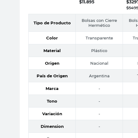
$
11.895
$
329
Un Ziploc
$
549
Bolsas con Cierre
Bols
Tipo de Producto
Hermético
Color
Transparente
Tr
Material
Plástico
Origen
Nacional
País de Origen
Argentina
Marca
-
Tono
-
Variación
-
Dimension
-