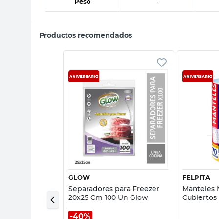
Peso
-
Productos recomendados
sta rápida
Vista rápida
GLOW
FELPITA
bra Amarillo
Separadores para Freezer
Manteles 
20x25 Cm 100 Un Glow
Cubiertos
Felpita
40%