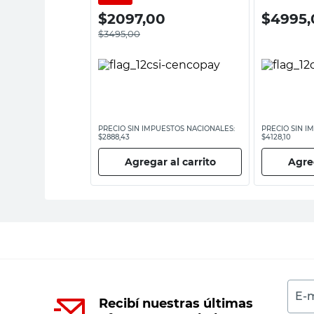
00
$
2097,00
$
4995,
$
3495,00
ESTOS NACIONALES:
PRECIO SIN IMPUESTOS NACIONALES:
PRECIO SIN I
$2888,43
$4128,10
 al carrito
Agregar al carrito
Agreg
E-m
Recibí nuestras últimas