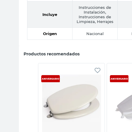
Instrucciones de
Instalación,
Incluye
Instrucciones de
Limpieza, Herrajes
Origen
Nacional
Productos recomendados
sta rápida
Vista rápida