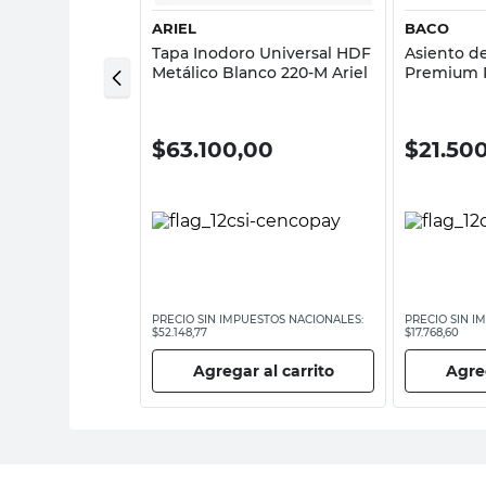
ARIEL
BACO
doro Urea
Tapa Inodoro Universal HDF
Asiento d
9 Ariel
Metálico Blanco 220-M Ariel
Premium P
Virgen Bl
00
$
63.100,00
$
21.50
ESTOS NACIONALES:
PRECIO SIN IMPUESTOS NACIONALES:
PRECIO SIN I
$52.148,77
$17.768,60
 al carrito
Agregar al carrito
Agreg