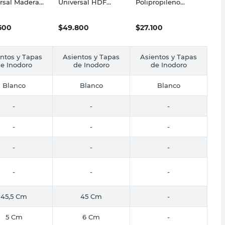
rsal Madera
Universal HDF
Polipropileno
Blanco 200-P
Madera
Herrajes Plásticos
Termomoldeada
Blanco Florencia
Blanco 223-P Ariel
Traful
500
$
49.800
$
27.100
ntos y Tapas
Asientos y Tapas
Asientos y Tapas
e Inodoro
de Inodoro
de Inodoro
Blanco
Blanco
Blanco
-
-
-
-
-
-
-
-
-
-
-
-
45,5 Cm
45 Cm
-
5 Cm
6 Cm
-