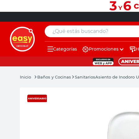
¿Qué estás buscando?
Categorías
Promociones
H
muebles
pintura
Baños y Cocinas
Sanitarios
Asiento de Inodoro U
escritorio
puertas
placard
sillon
espejo