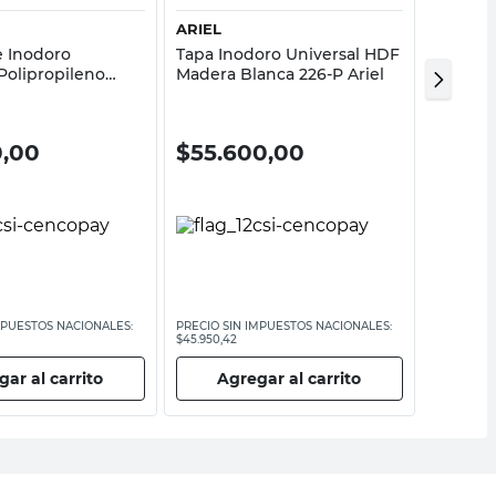
ARIEL
ARIEL
e Inodoro
Tapa Inodoro Universal HDF
Asiento
olipropileno
Madera Blanca 226-P Ariel
Madera 
anco Baco
P Ariel
0,00
$
55.600,00
$
55.
MPUESTOS NACIONALES:
PRECIO SIN IMPUESTOS NACIONALES:
PRECIO SI
$45.950,42
$45.867,77
ar al carrito
Agregar al carrito
Ag