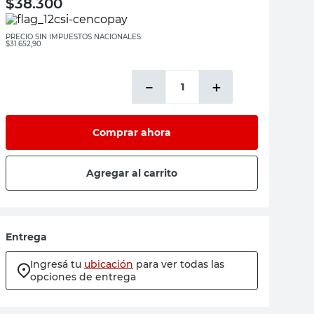
$
38.300
PRECIO SIN IMPUESTOS NACIONALES:
$31.652,90
－
＋
Comprar ahora
Agregar al carrito
Entrega
Ingresá tu
ubicación
para ver todas las
opciones de entrega