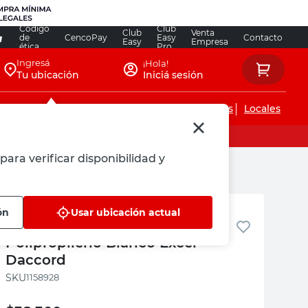
Código
Club
Club
Venta
de
CencoPay
Easy
Contacto
Easy
Empresa
ética
Pro
Ingresá
¡Hola!
Tu ubicación
Iniciá sesión
Servicios de instalaciones
Locales
para verificar disponibilidad y
Daccord
ón
Usar ubicación actual
Asiento de Inodoro Universal
Polipropileno Blanco Excel
Daccord
:
1158928