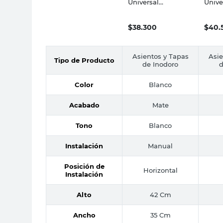
Universal
Unive
Polipropileno
HDF 
Blanco Excel
Ariel
Daccord
$
38.300
$
40.
Asientos y Tapas
Asie
Tipo de Producto
de Inodoro
d
Color
Blanco
Acabado
Mate
Tono
Blanco
Instalación
Manual
Posición de
Horizontal
Instalación
Alto
42 Cm
Ancho
35 Cm