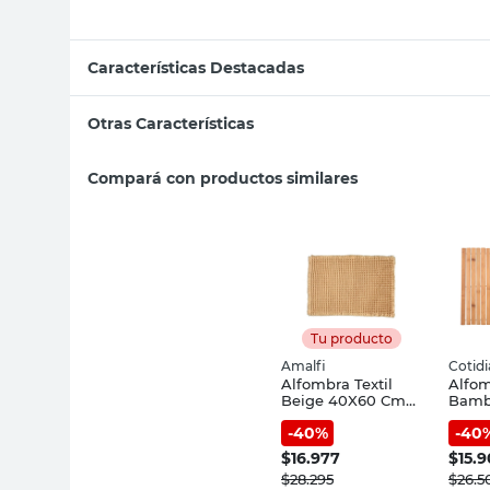
Características Destacadas
Otras Características
Compará con productos similares
Tu producto
Amalfi
Cotid
Alfombra Textil
Alfo
Beige 40X60 Cm
Bamb
Waffle Amalfi
Enrol
-
40
%
-
40
Cotid
$
16.977
$
15.
$
28.295
$
26.5