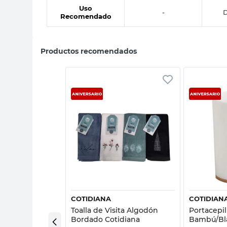
Uso
-
D
Recomendado
Productos recomendados
sta rápida
Vista rápida
COTIDIANA
COTIDIAN
Cortina
Toalla de Visita Algodón
Portacepil
s 12 Un
Bordado Cotidiana
Bambú/Bla