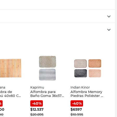
iana
Kaprimu
Indian Kinor
mbra de
Alfombra para
Alfombra Memory
ú 40x60 Cm
Baño Goma 36x57
Piedras Poliéster y
lable
Cm Kaprimu
PVC Surtido 40x60
%
-
40
%
-
40
%
iana
Cm Indian Kinor
900
$
12.537
$
6597
00
$
20.895
$
10.995