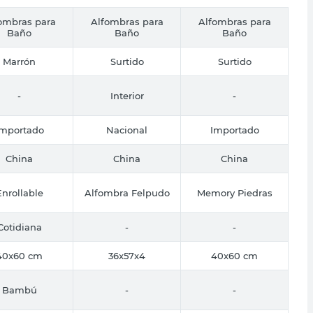
ombras para
Alfombras para
Alfombras para
Baño
Baño
Baño
Marrón
Surtido
Surtido
-
Interior
-
Importado
Nacional
Importado
China
China
China
Enrollable
Alfombra Felpudo
Memory Piedras
Cotidiana
-
-
40x60 cm
36x57x4
40x60 cm
Bambú
-
-