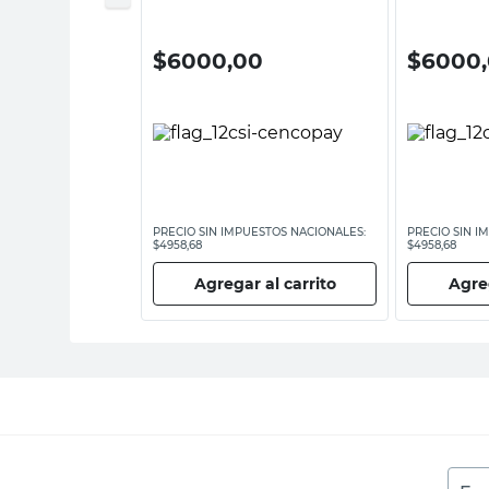
Cotidiana
00
$
6000,00
$
6000
ESTOS NACIONALES:
PRECIO SIN IMPUESTOS NACIONALES:
PRECIO SIN I
$4958,68
$4958,68
 al carrito
Agregar al carrito
Agreg