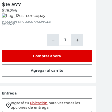
$
16.977
$
28.295
PRECIO SIN IMPUESTOS NACIONALES:
$23.384,30
－
＋
Comprar ahora
Agregar al carrito
Entrega
Ingresá tu
ubicación
para ver todas las
opciones de entrega