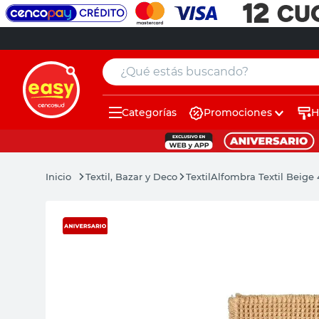
¿Qué estás buscando?
Categorías
Promociones
H
muebles
pintura
Textil, Bazar y Deco
Textil
Alfombra Textil Beige
escritorio
puertas
placard
sillon
espejo