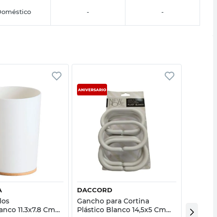
oméstico
-
-
Vista rápida
Vista rápida
A
DACCORD
M+DESI
los
Gancho para Cortina
Set Toa
nco 11.3x7.8 Cm
Plástico Blanco 14,5x5 Cm
Pespun