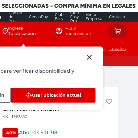
Código
Club
Club
Venta
de
CencoPay
Easy
Contacto
Easy
Empresa
ética
Pro
Ingresá
¡Hola!
Tu ubicación
Iniciá sesión
Servicios de instalaciones
Locales
para verificar disponibilidad y
Amalfi
ón
Usar ubicación actual
Alfombra Textil Beige 40X60
Cm Waffle Amalfi
:
1963550
¡Ahorrás $
11.318
!
-
40
%