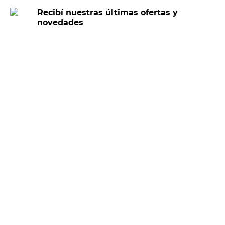
Recibí nuestras últimas ofertas y
novedades
E-mail
DNI
Acepto los
Términos y Condiciones.
Suscribirme
Compra Online
Easy