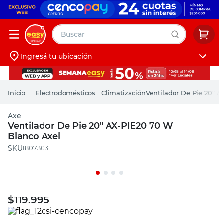
Buscar
Ingresá tu ubicación
muebles
Iniciá sesión
pintura
Electrodomésticos
Climatización
Ventilador De Pie 20"
escritorio
Axel
puertas
Ventilador De Pie 20" AX-PIE20 70 W
Blanco Axel
placard
:
1807303
$
119.995