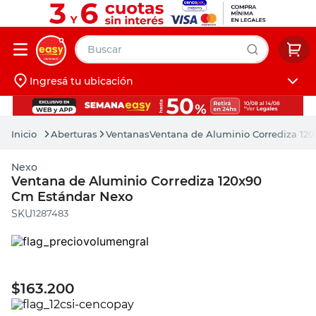
Buscar
Ingresá tu ubicación
muebles
Iniciá sesión
pintura
Aberturas
Ventanas
Ventana de Aluminio Corrediza 12
escritorio
Nexo
puertas
Ventana de Aluminio Corrediza 120x90
Cm Estándar Nexo
placard
:
1287483
$
163.200