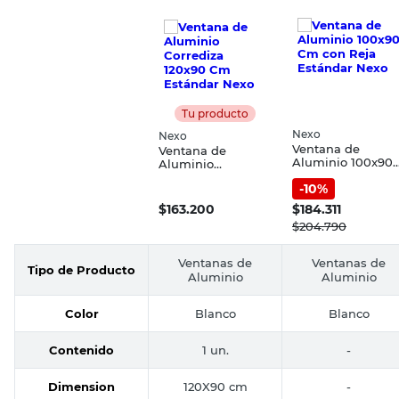
Tu producto
Nexo
Nexo
Ventana de
Ventana de
Aluminio 100x90
Aluminio
Cm con Reja
Corrediza 120x90
-
10
%
Estándar Nexo
Cm Estándar Nexo
$
163.200
$
184.311
$
204.790
Ventanas de
Ventanas de
Tipo de Producto
Aluminio
Aluminio
Color
Blanco
Blanco
Contenido
1 un.
-
Dimension
120X90 cm
-