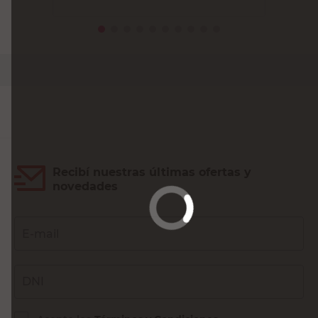
PRECIO SIN IMPUESTOS NACIONALES:
$267.140,50
Agregar al carrito
Recibí nuestras últimas ofertas y
novedades
E-mail
DNI