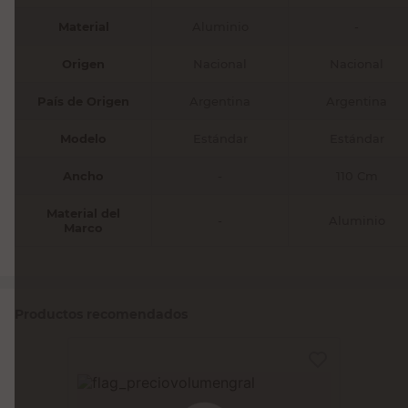
Material
Aluminio
-
Origen
Nacional
Nacional
País de Origen
Argentina
Argentina
Modelo
Estándar
Estándar
Ancho
-
110 Cm
Material del
-
Aluminio
Marco
Productos recomendados