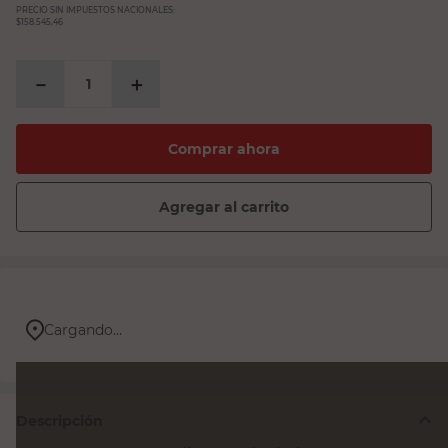
PRECIO SIN IMPUESTOS NACIONALES:
$158.545,46
－
＋
Comprar ahora
Agregar al carrito
Cargando...
Descripción