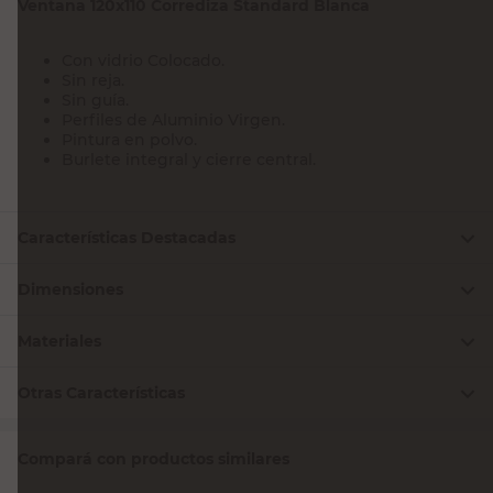
Ventana 120x110 Corrediza Standard Blanca
Con vidrio Colocado.
Sin reja.
Sin guía.
Perfiles de Aluminio Virgen.
Pintura en polvo.
Burlete integral y cierre central.
Características Destacadas
Dimensiones
Materiales
Otras Características
Compará con productos similares