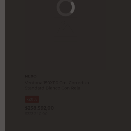
NEXO
Ventana 150X110 Cm. Corrediza
Standard Blanco Con Reja
20%
$
258.592,00
$
323.240,00