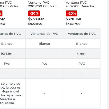
ana PVC
Ventana PVC
Ventana PVC
10 Cm Vidrio
200x200 Cm Marco
200x200 Derecha
lanco Fracas
DVH Fracas
FRACAS
%
-
20
%
-
20
%
512
$
738.032
$
370.160
140
$
922.540
$
462.700
tanas de PVC
Ventanas de PVC
Ventanas de PVC
Blanco
Blanco
Blanco
90 Mm
-
4 mm
Pvc
Pvc
PVC
-
-
-
sola hoja se
e, la otra es
a. Hoja movil
-
-
ha. Apertura:
Derecha a
izquierda.