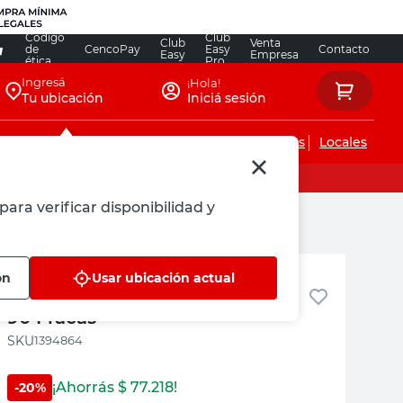
Código
Club
Club
Venta
de
CencoPay
Easy
Contacto
Easy
Empresa
ética
Pro
Ingresá
¡Hola!
Tu ubicación
Iniciá sesión
Servicios de instalaciones
Locales
para verificar disponibilidad y
Fracas
ón
Usar ubicación actual
Ventana PVC 150x200 Cm Mco
90 Fracas
:
1394864
¡Ahorrás $
77.218
!
-
20
%