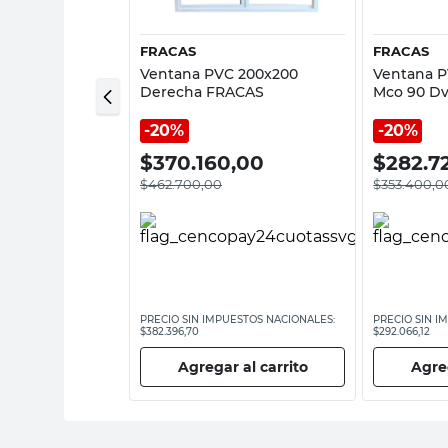
FRACAS
FRACAS
 100x90 Cm
Ventana PVC 200x200
Ventana P
 Americana
Derecha FRACAS
Mco 90 Dv
20%
20%
,00
$
370.160,00
$
282.7
$
462.700,00
$
353.400,0
ESTOS NACIONALES:
PRECIO SIN IMPUESTOS NACIONALES:
PRECIO SIN I
$382.396,70
$292.066,12
 al carrito
Agregar al carrito
Agreg