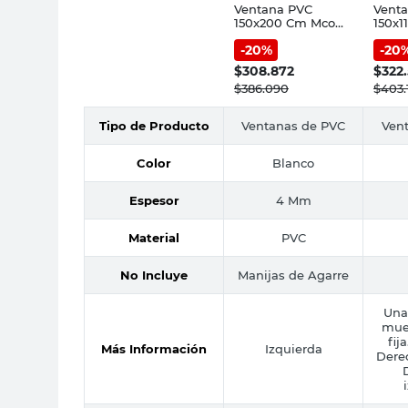
Ventana PVC
Vent
150x200 Cm Mco
150x1
90 Fracas
DVH B
-
20
%
-
20
$
308.872
$
322.
$
386.090
$
403.
Tipo de Producto
Ventanas de PVC
Ven
Color
Blanco
Espesor
4 Mm
Material
PVC
No Incluye
Manijas de Agarre
Una 
muev
fij
Más Información
Izquierda
Derec