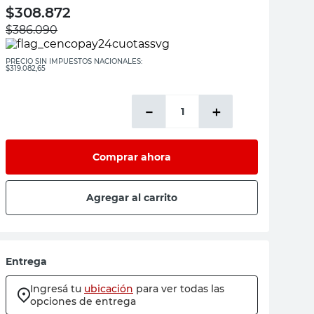
$
308.872
$
386.090
PRECIO SIN IMPUESTOS NACIONALES:
$319.082,65
－
＋
Comprar ahora
Agregar al carrito
Entrega
Ingresá tu
ubicación
para ver todas las
opciones de entrega