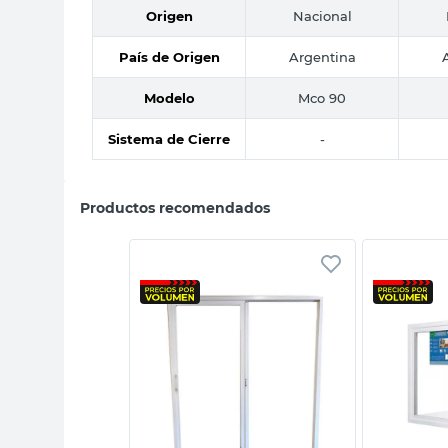
Origen
Nacional
País de Origen
Argentina
Modelo
Mco 90
Sistema de Cierre
-
Productos recomendados
sta rápida
Vista rápida