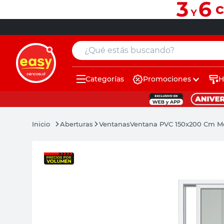
¿Qué estás buscando?
Categorías
Promociones
H
muebles
pintura
Aberturas
Ventanas
Ventana PVC 150x200 Cm Mc
escritorio
puertas
placard
sillon
espejo