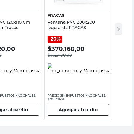
FRACAS
BYGGB
VC 120x110 Cm
Ventana PVC 200x200
Ventana
h Fracas
Izquierda FRACAS
MCO 70
20%
20,00
$
370.160,00
$
183
0
$
462.700,00
MPUESTOS NACIONALES:
PRECIO SIN IMPUESTOS NACIONALES:
PRECIO SI
$382.396,70
$152.057,86
ar al carrito
Agregar al carrito
Ag