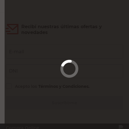
Recibí nuestras últimas ofertas y
novedades
E-mail
DNI
Acepto los
Términos y Condiciones.
Suscribirme
Compra Online