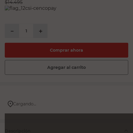
$
14.495
－
＋
Comprar ahora
Agregar al carrito
Cargando...
Descripción