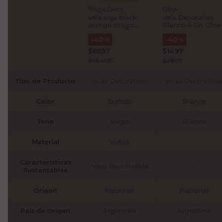
Magic Deco
Glow
vela soja black
Vela Decorativa
orange magic
Blanco 4 Un Glow
deco 200 ml
-
40
%
-
40
%
$
8697
$
1497
$
14.495
$
2495
Tipo de Producto
Velas Decorativas
Velas Decorativa
Color
Surtido
Blanco
Tono
Negro
Blanco
Material
Vidrio
-
Características
Vaso Reutilizable
-
Sustentables
Origen
Nacional
Nacional
País de Origen
Argentina
Argentina