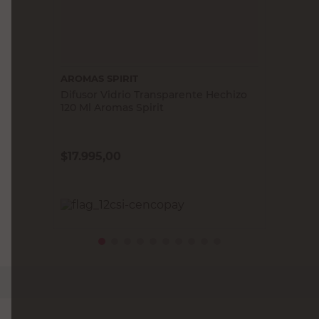
AROMAS SPIRIT
Difusor Vidrio Transparente Hechizo
120 Ml Aromas Spirit
$
17.995,00
PRECIO SIN IMPUESTOS NACIONALES:
$14.871,91
Agregar al carrito