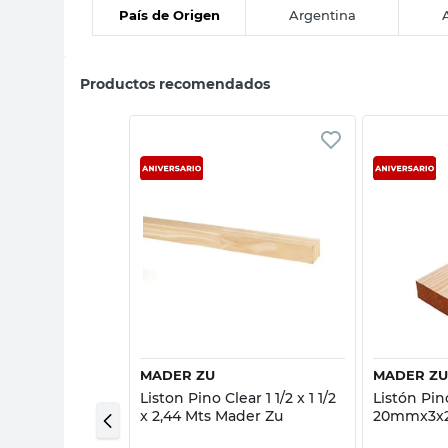
País de Origen
Argentina
Productos recomendados
sta rápida
Vista rápida
MADER ZU
MADER Z
Clear 4X2X2.00
Liston Pino Clear 1 1/2 x 1 1/2
Listón Pin
x 2,44 Mts Mader Zu
20mmx3x2