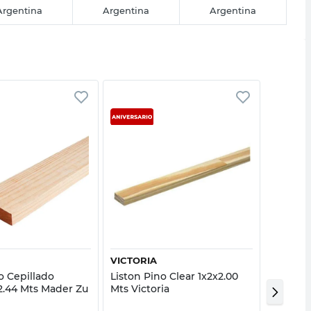
Argentina
Argentina
Argentina
Vista rápida
Vista rápida
U
VICTORIA
MADER
o Cepillado
Liston Pino Clear 1x2x2.00
Tabla P
.44 Mts Mader Zu
Mts Victoria
1/2"x4"