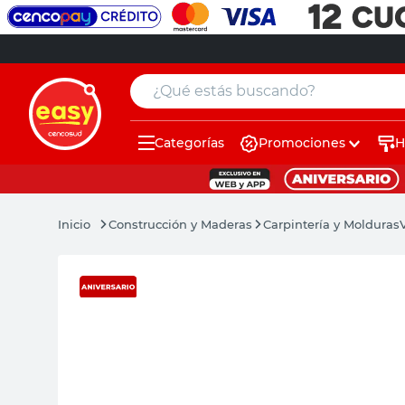
¿Qué estás buscando?
Categorías
Promociones
H
muebles
pintura
Construcción y Maderas
Carpintería y Molduras
escritorio
puertas
placard
espejo
sillas