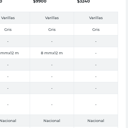
0
$
9900
$
3240
Varillas
Varillas
Varillas
Gris
Gris
Gris
-
-
-
 mmx12 m
8 mmx12 m
-
-
-
-
-
-
-
-
-
-
-
-
-
Nacional
Nacional
Nacional