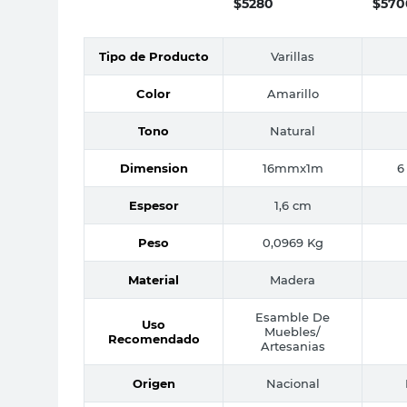
$
5280
$
570
Tipo de Producto
Varillas
Color
Amarillo
Tono
Natural
Dimension
16mmx1m
6
Espesor
1,6 cm
Peso
0,0969 Kg
Material
Madera
Esamble De
Uso
Muebles/
Recomendado
Artesanias
Origen
Nacional