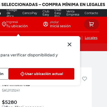
Código
Club
Club
Venta
de
CencoPay
Easy
Contacto
Easy
Empresa
ética
Pro
Ingresá
¡Hola!
Tu ubicación
Iniciá sesión
Servicios de instalaciones
Locales
para verificar disponibilidad y
Madermax
ón
Usar ubicación actual
Varilla Redonda Madera
16Mmx1Mts
:
1125241
$
5280