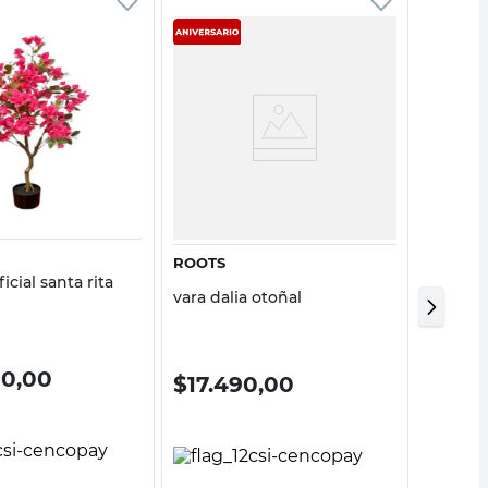
Vista rápida
Vista rápida
ROOTS
ROOTS
ficial santa rita
Costill
vara dalia otoñal
90,00
$
10.
$
17.490,00