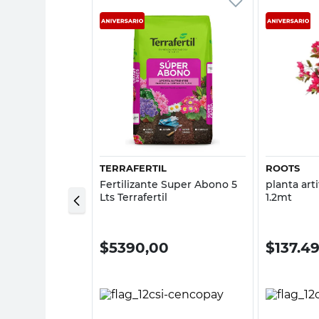
sta rápida
Vista rápida
TERRAFERTIL
ROOTS
Control Hongos
Fertilizante Super Abono 5
planta arti
reta
Lts Terrafertil
1.2mt
00
$
5390,00
$
137.4