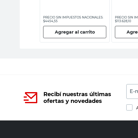
ESTOS NACIONALES:
PRECIO SIN IMPUESTOS NACIONALES:
PRECIO SIN I
$4454,55
$113.628,10
 al carrito
Agregar al carrito
Agreg
E-m
Recibí nuestras últimas
ofertas y novedades