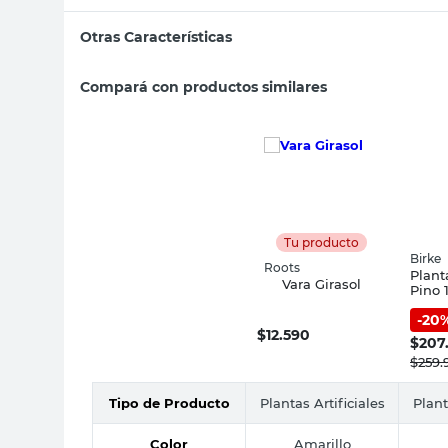
sillas
Otras Características
vanitory
Compará con productos similares
ceramica
Tu producto
Birke
Roots
Planta
Vara Girasol
Pino 
-
20
$
12.590
$
207
$
259.
Tipo de Producto
Plantas Artificiales
Plant
Color
Amarillo