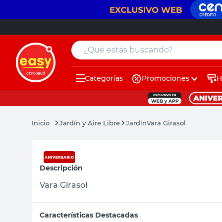
¿Qué estás buscando?
Categorías
Promociones
H
muebles
pintura
Jardín y Aire Libre
Jardín
Vara Girasol
escritorio
puertas
Descripción
placard
Vara Girasol
sillon
espejo
Características Destacadas