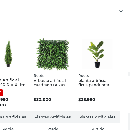
Roots
Roots
 Artificial
Arbusto artificial
planta artificial
140 Cm Birke
cuadrado Buxus
ficus pandurata
oscuro 50x50 cm
59cm
%
Roots
.992
$
30.000
$
38.990
990
as Artificiales
Plantas Artificiales
Plantas Artificiales
Verde
Verde
Surtido