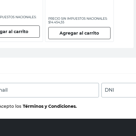
MPUESTOS NACIONALES:
PRECIO SI
PRECIO SIN IMPUESTOS NACIONALES:
$9000,01
$14.454,55
ar al carrito
Ag
Agregar al carrito
ail
DNI
Acepto los
Términos y Condiciones.