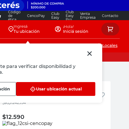
Código
Club
Club
Venta
de
CencoPay
Easy
Contacto
Easy
Empresa
ética
Pro
Ingresá
¡Hola!
Tu ubicación
Iniciá sesión
Servicios de instalaciones
Locales
te para verificar disponibilidad y
a.
Roots
ación
Usar ubicación actual
Vara Girasol
:
1242934
$
12.590