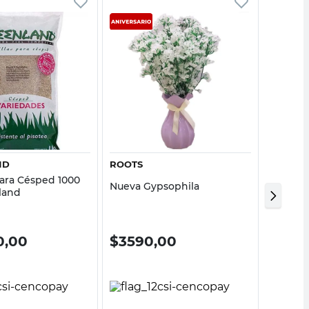
Vista rápida
Vista rápida
ND
ROOTS
ROOTS
Para Césped 1000
Nueva Gypsophila
Caída D
land
0,00
$
3590,00
$
31.