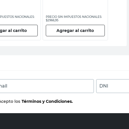
MPUESTOS NACIONALES:
PRECIO SIN IMPUESTOS NACIONALES:
PRECIO SI
$2966,95
$26.024,80
ar al carrito
Agregar al carrito
Ag
ail
DNI
Acepto los
Términos y Condiciones.