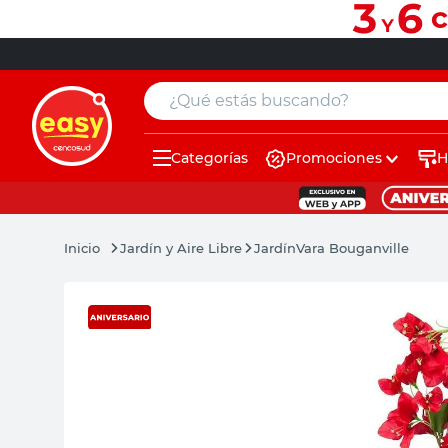
¿Qué estás buscando?
Categorías
Promociones
H
muebles
pintura
Jardín y Aire Libre
Jardín
Vara Bouganville
escritorio
puertas
placard
sillon
espejo