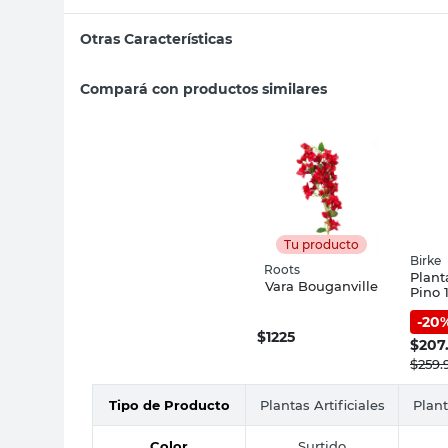
Otras Características
Compará con productos similares
Tu producto
Birke
Roots
Planta
Vara Bouganville
Pino 
-
20
$
1225
$
207
$
259.
Tipo de Producto
Plantas Artificiales
Plant
Color
Surtido