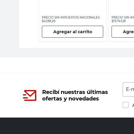
ESTOS NACIONALES:
PRECIO SIN IMPUESTOS NACIONALES:
PRECIO SIN I
$4289,26
$19.743,81
 al carrito
Agregar al carrito
Agreg
E-m
Recibí nuestras últimas
ofertas y novedades