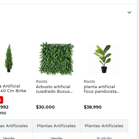
Roots
Roots
 Artificial
Arbusto artificial
planta artificial
140 Cm Birke
cuadrado Buxus
ficus pandurata
oscuro 50x50 cm
59cm
%
Roots
.992
$
30.000
$
38.990
990
as Artificiales
Plantas Artificiales
Plantas Artificiales
Verde
Verde
Surtido