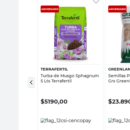
sta rápida
Vista rápida
L
TERRAFERTIL
GREENLA
esional 20 Lts
Turba de Musgo Sphagnum
Semillas 
5 Lts Terrafertil
Grs Green
00
$
5190,00
$
23.89