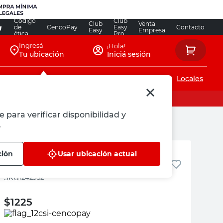
Código
Club
Club
Venta
de
CencoPay
Easy
Contacto
Easy
Empresa
ética
Pro
Ingresá
¡Hola!
Tu ubicación
Iniciá sesión
Servicios de instalaciones
Locales
e para verificar disponibilidad y
.
Roots
ción
Usar ubicación actual
Vara Bouganville
:
1242932
$
1225