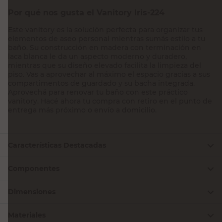
Por qué nos gusta el Vanitory Iris-224
Este vanitory es la solución perfecta para organizar tus
elementos de aseo personal mientras sumás estilo a tu
baño. Su construcción en madera con terminación en
laca blanca le da un aspecto moderno y duradero,
mientras que su diseño elevado facilita la limpieza del
piso. Vas a aprovechar al máximo el espacio gracias a sus
compartimentos de guardado y su bacha integrada.
Aprovechá para renovar tu baño con este práctico
vanitory. Hacé ahora tu compra con retiro en el punto de
entrega más próximo o envío a domicilio.
Características Destacadas
Componentes
Dimensiones
Materiales