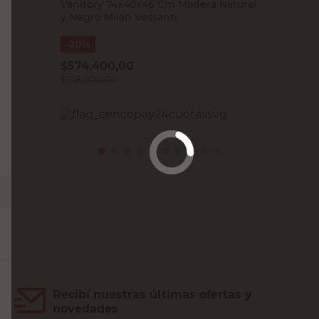
Vanitory 74x40x46 Cm Madera Natural
y Negro Milán Vessanti
20%
$
574.400,00
$
718.000,00
PRECIO SIN IMPUESTOS NACIONALES:
$593.388,43
Agregar al carrito
Recibí nuestras últimas ofertas y
novedades