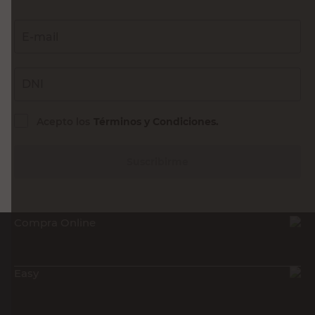
E-mail
DNI
Acepto los
Términos y Condiciones.
Suscribirme
Compra Online
Easy