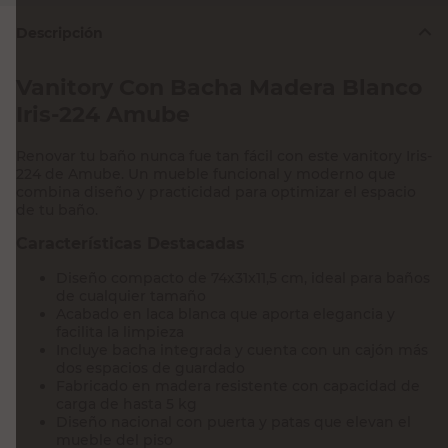
Descripción
Vanitory Con Bacha Madera Blanco
Iris-224 Amube
Renovar tu baño nunca fue tan fácil con este vanitory Iris-
224 de Amube. Un mueble funcional y moderno que
combina diseño y practicidad para optimizar el espacio
de tu baño.
Características Destacadas
Diseño compacto de 74x31x11,5 cm, ideal para baños
de cualquier tamaño
Acabado en laca blanca que aporta elegancia y
facilita la limpieza
Incluye bacha integrada y cuenta con un cajón más
dos espacios de guardado
Fabricado en madera resistente con capacidad de
carga de hasta 5 kg
Diseño nacional con puerta y patas que elevan el
mueble del piso