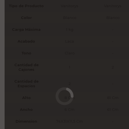
Tipo de Producto
Vanitorys
Vanitorys
Color
Blanco
Blanco
Carga Máxima
1 kg
-
Acabado
Laca
-
Tono
Claro
-
Cantidad de
1
2
Cajones
Cantidad de
2
-
Espacios
Alto
8 Cm
81 Cm
Ancho
6 Cm
61 Cm
Dimension
74X31X11,5 Cm
-