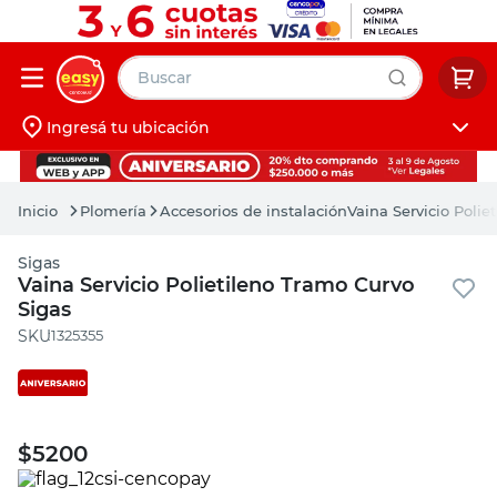
Buscar
Ingresá tu ubicación
muebles
Iniciá sesión
pintura
Plomería
Accesorios de instalación
Vaina Servicio Polie
escritorio
Sigas
puertas
Vaina Servicio Polietileno Tramo Curvo
Sigas
placard
:
1325355
$
5200