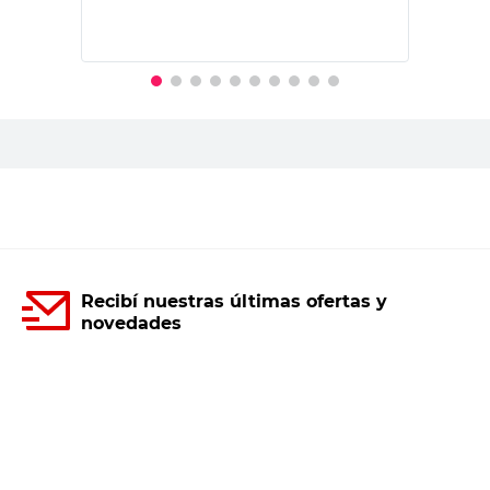
PRECIO SIN IMPUESTOS NACIONALES:
$5867,77
Agregar al carrito
Recibí nuestras últimas ofertas y
novedades
E-mail
DNI