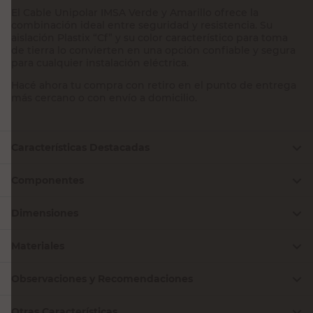
El Cable Unipolar IMSA Verde y Amarillo ofrece la
combinación ideal entre seguridad y resistencia. Su
aislación Plastix “Cf” y su color característico para toma
de tierra lo convierten en una opción confiable y segura
para cualquier instalación eléctrica.
Hacé ahora tu compra con retiro en el punto de entrega
más cercano o con envío a domicilio.
Características Destacadas
Componentes
Dimensiones
Materiales
Observaciones y Recomendaciones
Otras Características