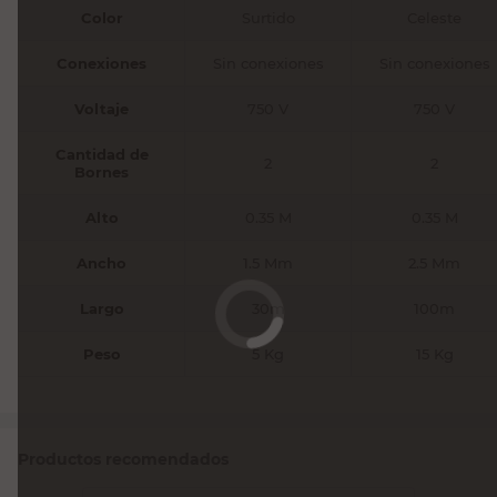
Color
Surtido
Celeste
Conexiones
Sin conexiones
Sin conexiones
Voltaje
750 V
750 V
Cantidad de
2
2
Bornes
Alto
0.35 M
0.35 M
Ancho
1.5 Mm
2.5 Mm
Largo
30m
100m
Peso
5 Kg
15 Kg
Productos recomendados