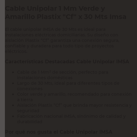
Cable Unipolar 1 Mm Verde y
Amarillo Plastix "Cf" x 30 Mts Imsa
El cable unipolar IMSA de 30 Mts es ideal para
instalaciones eléctricas domiciliarias. Su diseño con
aislación Plastix “Cf” garantiza una conexión segura,
confiable y duradera para todo tipo de proyectos
eléctricos.
Características Destacadas Cable Unipolar IMSA
Cable de 1 Mm² de sección, perfecto para
instalaciones domésticas
Largo de 30 Mts, ideal para diferentes tipos de
conexiones
Color verde y amarillo, recomendado para conexión
a tierra
Aislación Plastix “Cf” que brinda mayor resistencia y
seguridad
Fabricación nacional IMSA, sinónimo de calidad y
durabilidad
Por qué nos gusta el Cable Unipolar IMSA