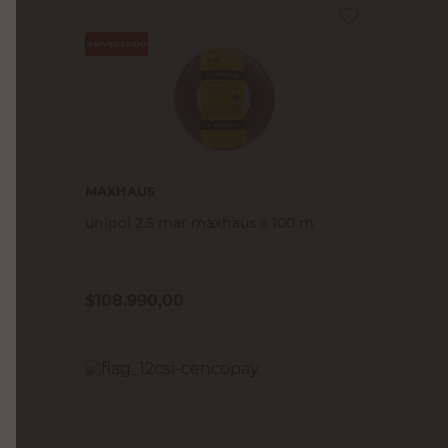
MAXHAUS
unipol 2.5 mar maxhaus x 100 m
$
108.990,00