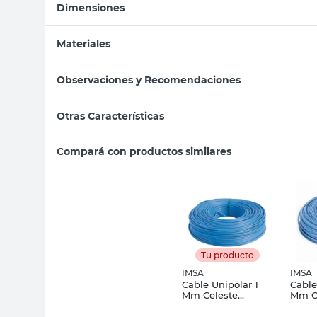
Dimensiones
Materiales
Observaciones y Recomendaciones
Otras Características
Compará con productos similares
Tu producto
IMSA
IMSA
Cable Unipolar 1
Cable
Mm Celeste
Mm C
Plastix"Cf" X 30 Mts
Pasti
Imsa
Mts 