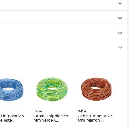
IMSA
IMSA
 Unipolar 2.5
Cable Unipolar 2.5
Cable Unipolar 2.5
eleste
Mm Verde y
Mm Marrón
x"Cf" X 100
Amarillo Plastix"Cf"
Plastix"Cf" X100
Imsa
X100 Mts Imsa
Mts Imsa