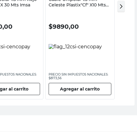
" X 30 Mts Imsa
Celeste Plastix"Cf" X10 Mts
Plastix"
Imsa
0,00
$
9890,00
$
15.
MPUESTOS NACIONALES:
PRECIO SIN IMPUESTOS NACIONALES:
PRECIO SI
$8173,56
$12.471,08
ar al carrito
Agregar al carrito
Ag