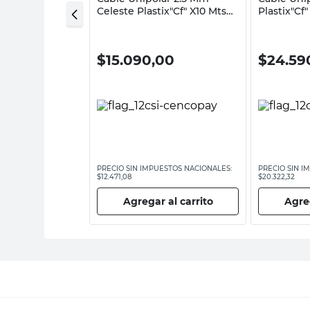
Celeste Plastix"Cf" X10 Mts
Plastix"Cf
Imsa
00
$
15.090,00
$
24.59
ESTOS NACIONALES:
PRECIO SIN IMPUESTOS NACIONALES:
PRECIO SIN I
$12.471,08
$20.322,32
 al carrito
Agregar al carrito
Agreg