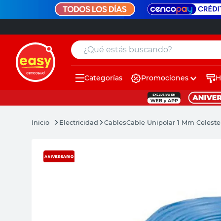
¿Qué estás buscando?
Categorías
Promociones
H
muebles
pintura
Electricidad
Cables
Cable Unipolar 1 Mm Celeste 
escritorio
puertas
placard
sillon
espejo