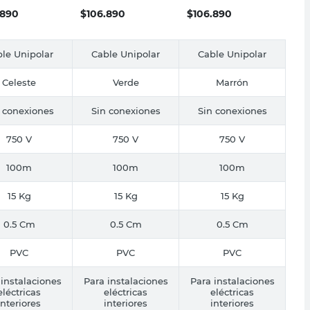
.890
$
106.890
$
106.890
le Unipolar
Cable Unipolar
Cable Unipolar
Celeste
Verde
Marrón
 conexiones
Sin conexiones
Sin conexiones
750 V
750 V
750 V
100m
100m
100m
15 Kg
15 Kg
15 Kg
0.5 Cm
0.5 Cm
0.5 Cm
PVC
PVC
PVC
 instalaciones
Para instalaciones
Para instalaciones
eléctricas
eléctricas
eléctricas
interiores
interiores
interiores