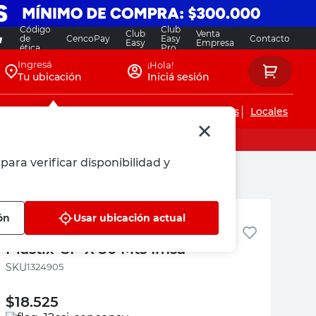
Código
Club
Club
Venta
de
CencoPay
Easy
Contacto
Easy
Empresa
ética
Pro
Ingresá
¡Hola!
Tu ubicación
Iniciá sesión
Servicios de instalaciones
Locales
para verificar disponibilidad y
IMSA
ón
Usar ubicación actual
Cable Unipolar 1 Mm Celeste
Plastix"Cf" X 30 Mts Imsa
:
1324905
$
18.525