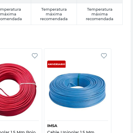
emperatura
Temperatura
Temperatura
máxima
máxima
máxima
comendada
recomendada
recomendada
Vista rápida
Vista rápida
IMSA
IMSA
polar 1.5 Mm Rojo
Cable Unipolar 1.5 Mm
Cable U