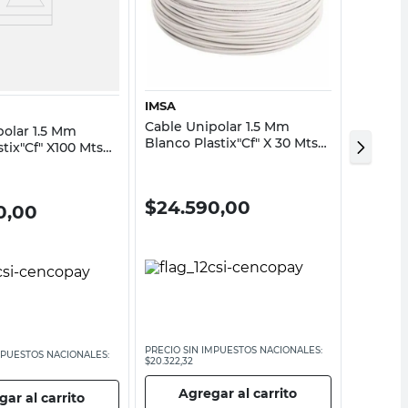
Vista rápida
Vista rápida
IMSA
IMSA
Cable Unipolar 1.5 Mm
Cable U
polar 1.5 Mm
Blanco Plastix"Cf" X 30 Mts
Verde y 
tix"Cf" X100 Mts
Imsa
X 30 Mt
$
24.590,00
$
24.
0,00
PRECIO SIN IMPUESTOS NACIONALES:
PRECIO SI
MPUESTOS NACIONALES:
$20.322,32
$20.322,32
Agregar al carrito
Ag
ar al carrito