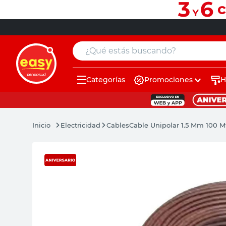
¿Qué estás buscando?
Categorías
Promociones
H
muebles
pintura
Electricidad
Cables
Cable Unipolar 1.5 Mm 100 M
escritorio
puertas
placard
sillon
espejo