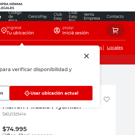
Código
Club
Club
Venta
de
CencoPay
Easy
Contacto
Easy
Empresa
ética
Pro
Ingresá
¡Hola!
Tu ubicación
Iniciá sesión
Servicios de instalaciones
Locales
para verificar disponibilidad y
Prysmian
ón
Usar ubicación actual
Cable Unipolar 1.5 Mm 100 Mts
Marrón Pirastic Prysmian
:
1325414
$
74.995