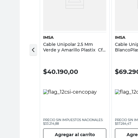
sta rápida
Vista rápida
IMSA
IMSA
lar 4 Mm 100
Cable Unipolar 2.5 Mm
Cable Uni
fumex 750
Verde y Amarillo Plastix Cf
BlancoPlas
X 30 Mts Imsa
Imsa
,00
$
40.190,00
$
69.29
ESTOS NACIONALES:
PRECIO SIN IMPUESTOS NACIONALES:
PRECIO SIN I
$33.214,88
$57.264,47
 al carrito
Agregar al carrito
Agreg