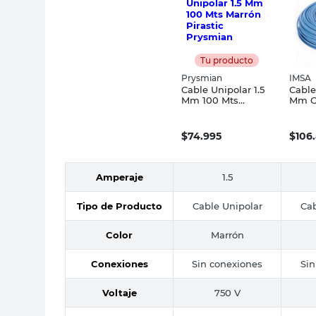
Tu producto
Prysmian
IMSA
Cable Unipolar 1.5
Cable
Mm 100 Mts
Mm C
Marrón Pirastic
Pasti
Prysmian
Mts 
$
74.995
$
106
Amperaje
1.5
Tipo de Producto
Cable Unipolar
Cab
Color
Marrón
Conexiones
Sin conexiones
Sin
Voltaje
750 V