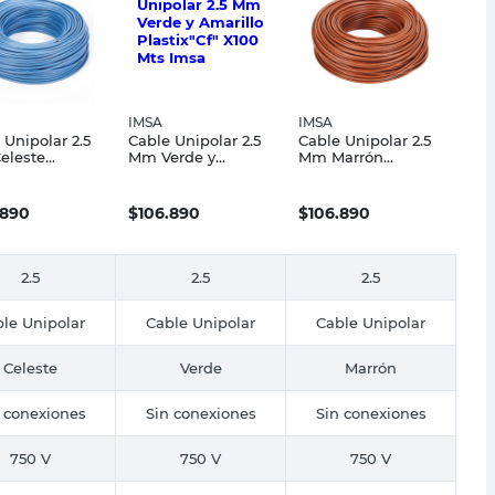
IMSA
IMSA
 Unipolar 2.5
Cable Unipolar 2.5
Cable Unipolar 2.5
eleste
Mm Verde y
Mm Marrón
x"Cf" X 100
Amarillo Plastix"Cf"
Plastix"Cf" X100
Imsa
X100 Mts Imsa
Mts Imsa
.890
$
106.890
$
106.890
2.5
2.5
2.5
le Unipolar
Cable Unipolar
Cable Unipolar
Celeste
Verde
Marrón
 conexiones
Sin conexiones
Sin conexiones
750 V
750 V
750 V