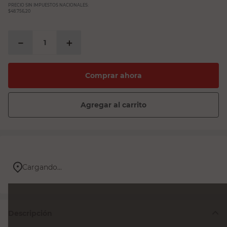
PRECIO SIN IMPUESTOS NACIONALES:
$48.756,20
－
＋
Comprar ahora
Agregar al carrito
Cargando...
Descripción