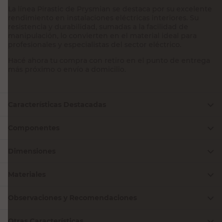
La línea Pirastic de Prysmian se destaca por su excelente
rendimiento en instalaciones eléctricas interiores. Su
resistencia y durabilidad, sumadas a la facilidad de
manipulación, lo convierten en el material ideal para
profesionales y especialistas del sector eléctrico.
Hacé ahora tu compra con retiro en el punto de entrega
más próximo o envío a domicilio.
Características Destacadas
Componentes
Dimensiones
Materiales
Observaciones y Recomendaciones
Otras Características