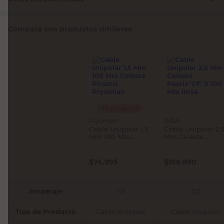
Compará con productos similares
Tu producto
Prysmian
IMSA
Cable Unipolar 1.5
Cable Unipolar 2.5
Mm 100 Mts
Mm Celeste
Celeste Pirastic
Pastix"Cf" X 100
Prysmian
Mts Imsa
$
74.995
$
106.890
Amperaje
1.5
2.5
Tipo de Producto
Cable Unipolar
Cable Unipolar