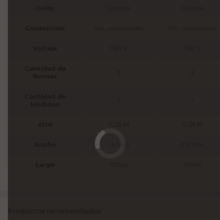
Color
Celeste
Celeste
Conexiones
Sin conexiones
Sin conexiones
Voltaje
750 V
750 V
Cantidad de
2
2
Bornes
Cantidad de
1
1
Módulos
Alto
0.35 M
0.35 M
Ancho
1.5 Mm
2.5 Mm
Largo
100m
100m
Productos recomendados