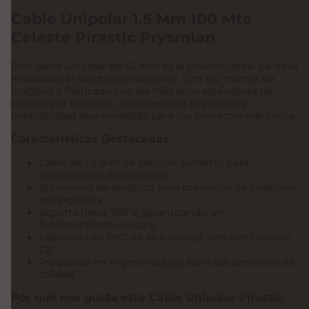
Cable Unipolar 1.5 Mm 100 Mts
Celeste Pirastic Prysmian
Este cable unipolar de 1.5 mm es la solución ideal para tus
instalaciones eléctricas interiores. Con 100 metros de
longitud y fabricado con los más altos estándares de
calidad por Prysmian, vas a tener la seguridad y
confiabilidad que necesitás para tus proyectos eléctricos.
Características Destacadas
Cable de 1.5 mm de sección, perfecto para
instalaciones domiciliarias
100 metros de longitud para proyectos de cualquier
envergadura
Soporta hasta 750 V, garantizando un
funcionamiento seguro
Fabricado en PVC de alta calidad, con certificación
CE
Producido en Argentina bajo estrictos controles de
calidad
Por qué nos gusta este Cable Unipolar Pirastic