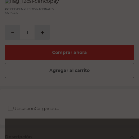
espejo
PRECIO SIN IMPUESTOS NACIONALES:
sillas
$72.723,15
sillon
－
＋
vanitory
ceramica
Comprar ahora
Agregar al carrito
Cargando...
Descripción