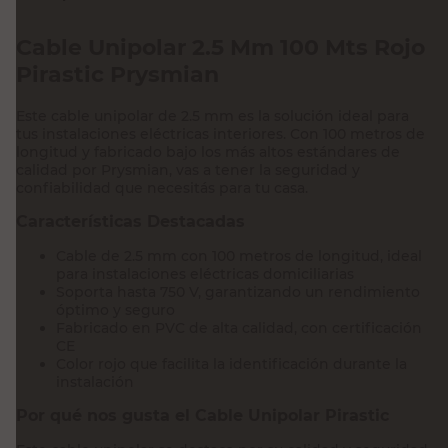
Cable Unipolar 2.5 Mm 100 Mts Rojo
Pirastic Prysmian
Este cable unipolar de 2.5 mm es la solución ideal para
tus instalaciones eléctricas interiores. Con 100 metros de
longitud y fabricado bajo los más altos estándares de
calidad por Prysmian, vas a tener la seguridad y
confiabilidad que necesitás para tu casa.
Características Destacadas
Cable de 2.5 mm con 100 metros de longitud, ideal
para instalaciones eléctricas domiciliarias
Soporta hasta 750 V, garantizando un rendimiento
óptimo y seguro
Fabricado en PVC de alta calidad, con certificación
CE
Color rojo que facilita la identificación durante la
instalación
Por qué nos gusta el Cable Unipolar Pirastic