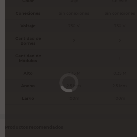
Color
Rojo
Celeste
Conexiones
Sin conexiones
Sin conexiones
Voltaje
750 V
750 V
Cantidad de
2
2
Bornes
Cantidad de
1
1
Módulos
Alto
0.35 M
0.35 M
Ancho
2.5 Mm
2.5 Mm
Largo
100m
100m
Productos recomendados