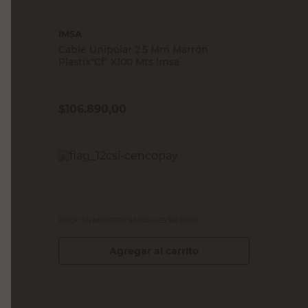
IMSA
Cable Unipolar 2.5 Mm Marrón
Plastix"Cf" X100 Mts Imsa
$
106.890,00
PRECIO SIN IMPUESTOS NACIONALES:
$88.338,85
Agregar al carrito