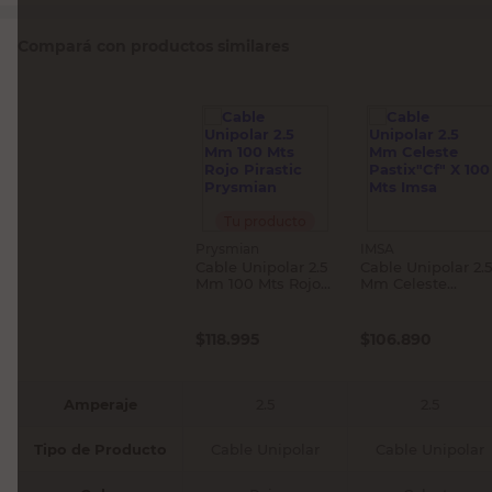
Compará con productos similares
Tu producto
Prysmian
IMSA
Cable Unipolar 2.5
Cable Unipolar 2.5
Mm 100 Mts Rojo
Mm Celeste
Pirastic Prysmian
Pastix"Cf" X 100
Mts Imsa
$
118.995
$
106.890
Amperaje
2.5
2.5
Tipo de Producto
Cable Unipolar
Cable Unipolar