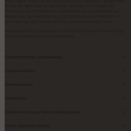
Este cable unipolar se destaca por su calidad y seguridad.
Al ser de fabricación nacional, cumple con todas las
normas y certificaciones necesarias para instalaciones
eléctricas. Su resistencia y durabilidad lo convierten en
un material confiable para tus proyectos eléctricos.
Hacé ahora tu compra con retiro en el punto de entrega
más próximo o envío a domicilio.
Características Destacadas
Componentes
Dimensiones
Materiales
Observaciones y Recomendaciones
Otras Características