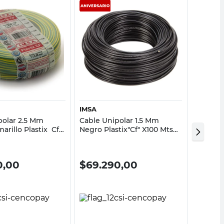
Vista rápida
Vista rápida
IMSA
IMSA
polar 2.5 Mm
Cable Unipolar 1.5 Mm
Cable U
arillo Plastix Cf
Negro Plastix"Cf" X100 Mts
Blanco 
Imsa
Imsa
Imsa
0,00
$
69.290,00
$
24.