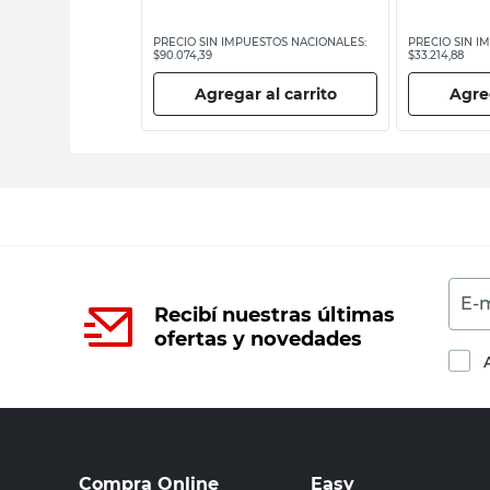
ESTOS NACIONALES:
PRECIO SIN IMPUESTOS NACIONALES:
PRECIO SIN I
$90.074,39
$33.214,88
 al carrito
Agregar al carrito
Agreg
E-m
Recibí nuestras últimas
ofertas y novedades
Compra Online
Easy