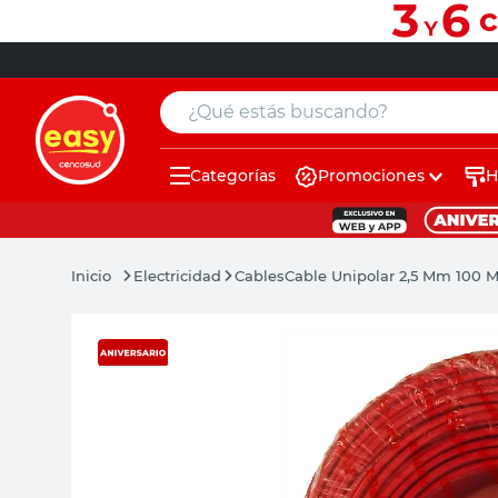
¿Qué estás buscando?
Categorías
Promociones
H
muebles
pintura
Electricidad
Cables
Cable Unipolar 2,5 Mm 100 Mt
escritorio
puertas
placard
sillon
espejo