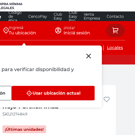
Código
Club
Club
Venta
de
CencoPay
Easy
Contacto
Easy
Empresa
ética
Pro
Ingresá
¡Hola!
Tu ubicación
Iniciá sesión
Servicios de instalaciones
Locales
para verificar disponibilidad y
IMSA
ión
Usar ubicación actual
Cable Unipolar 2,5 Mm 100 Mts
Rojo Fortflex Imsa
:
1274849