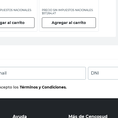
MPUESTOS NACIONALES:
PRECIO SIN IMPUESTOS NACIONALES:
PRECIO SI
$57.264,47
$20.322,32
ar al carrito
Agregar al carrito
Ag
ail
DNI
Acepto los
Términos y Condiciones.
Ayuda
Más de Cencosud