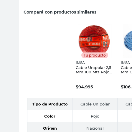
Compará con productos similares
Tu producto
IMSA
IMSA
Cable Unipolar 2,5
Cable
Mm 100 Mts Rojo
Mm C
Fortflex Imsa
Pasti
Mts 
$
94.995
$
106
Tipo de Producto
Cable Unipolar
Cab
Color
Rojo
Origen
Nacional