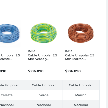
IMSA
IMSA
 Unipolar 2.5
Cable Unipolar 2.5
Cable Unipolar 2.5
eleste
Mm Verde y
Mm Marrón
x"Cf" X 100
Amarillo Plastix"Cf"
Plastix"Cf" X100
Imsa
X100 Mts Imsa
Mts Imsa
.890
$
106.890
$
106.890
le Unipolar
Cable Unipolar
Cable Unipolar
Celeste
Verde
Marrón
Nacional
Nacional
Nacional