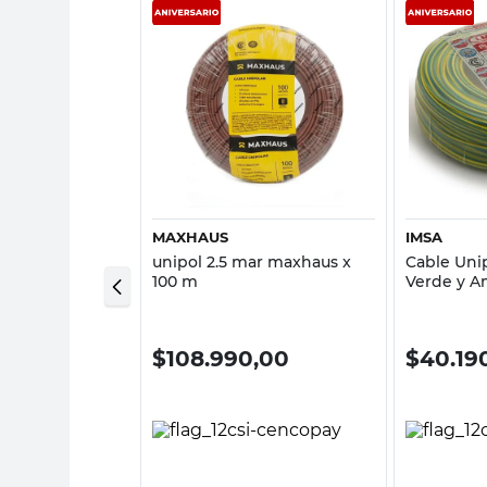
sta rápida
Vista rápida
MAXHAUS
IMSA
ar 1,5 Mm 100
unipol 2.5 mar maxhaus x
Cable Uni
umex Prysmian
100 m
Verde y Am
X 30 Mts 
00
$
108.990,00
$
40.19