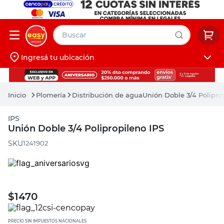
Buscar
Ingresá tu ubicación
muebles
Iniciá sesión
pintura
Plomería
Distribución de agua
Unión Doble 3/4 Polipro
escritorio
IPS
puertas
Unión Doble 3/4 Polipropileno IPS
placard
:
1241902
$
1470
PRECIO SIN IMPUESTOS NACIONALES: