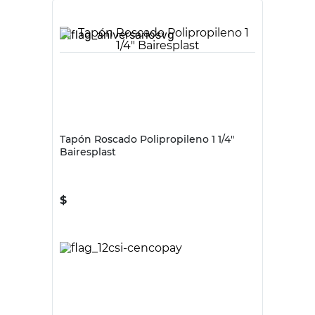
Tu producto
IPS
IPS
Unión Doble 3/4
Unión Doble 3/4"
Polipropileno IPS
Polipropileno IPS
$
1470
$
2505
Tipo de Producto
Uniones Dobles
Uniones Dobles
Color
Naranja
Naranja
Dimension
3/4"
3/4 Pulgadas
Material
Polipropileno
Polipropileno
Origen
Nacional
Nacional
País de Origen
Argentina
Argentina