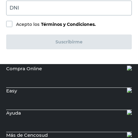
BAIRESPLAST
Tapón Roscado Polipropileno 1 1/4"
Bairesplast
$
950,00
PRECIO SIN IMPUESTOS NACIONALES:
$785,13
Agregar al carrito