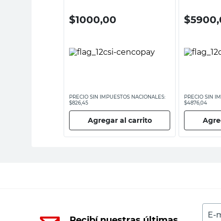
0
$
1000,00
$
5900,
ESTOS NACIONALES:
PRECIO SIN IMPUESTOS NACIONALES:
PRECIO SIN I
$826,45
$4876,04
 al carrito
Agregar al carrito
Agreg
E-m
Recibí nuestras últimas