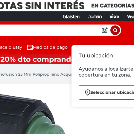
acelo Easy
Medios de pago
Tu ubicación
Ayudanos a localizarte 
mofusión 25 Mm Polipropileno Acqua System
cobertura en tu zona.
Seleccionar ubicaci