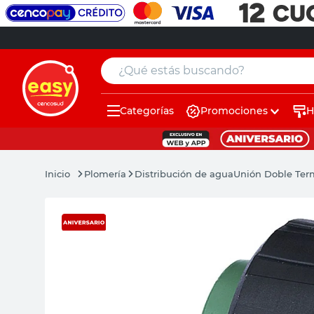
¿Qué estás buscando?
Categorías
Promociones
H
muebles
pintura
Plomería
Distribución de agua
Unión Doble Ter
escritorio
puertas
placard
sillon
espejo