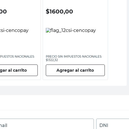
00
$
1600,00
$
360
MPUESTOS NACIONALES:
PRECIO SIN IMPUESTOS NACIONALES:
PRECIO SI
$1322,32
$2975,21
ar al carrito
Agregar al carrito
Ag
ail
DNI