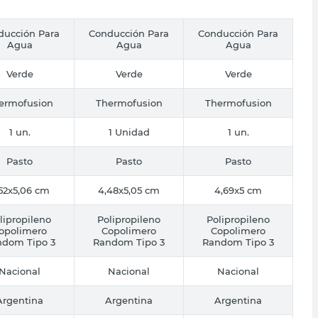
ducción Para
Conducción Para
Conducción Para
Agua
Agua
Agua
Verde
Verde
Verde
ermofusion
Thermofusion
Thermofusion
1 un.
1 Unidad
1 un.
Pasto
Pasto
Pasto
52x5,06 cm
4,48x5,05 cm
4,69x5 cm
lipropileno
Polipropileno
Polipropileno
opolimero
Copolimero
Copolimero
ndom Tipo 3
Random Tipo 3
Random Tipo 3
Nacional
Nacional
Nacional
Argentina
Argentina
Argentina