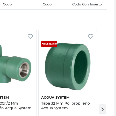
Codo
Codo
Codo Con Inserto
Vista rápida
Vista rápida
STEM
ACQUA SYSTEM
ACQUA 
20x1/2 Mm
Tapa 32 Mm Polipropileno
Te Redu
ón Acqua System
Acqua System
Mm The
System