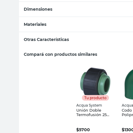
Dimensiones
Materiales
Otras Características
Compará con productos similares
Tu producto
Acqua System
Acqua
Unión Doble
Codo
Termofusión 25
Polip
Mm Polipropileno
Acqu
Acqua System
$
5700
$
130