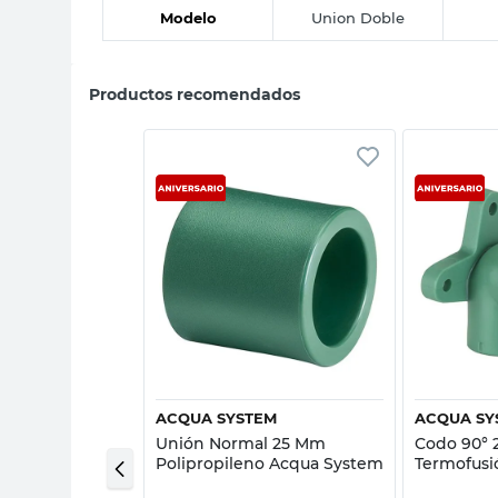
Modelo
Union Doble
Productos recomendados
sta rápida
Vista rápida
ACQUA SYSTEM
ACQUA SY
rmofusión 25
Unión Normal 25 Mm
Codo 90° 
ileno
Polipropileno Acqua System
Termofusi