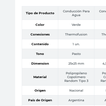
Conducción Para
Con
Tipo de Producto
Agua
Color
Verde
Conexiones
Thermofusion
Th
Contenido
1 un.
Tono
Pasto
Dimension
25x25 mm
4,
Polipropileno
Po
Material
Copolimero
C
Random Tipo 3
Ra
Origen
Nacional
País de Origen
Argentina