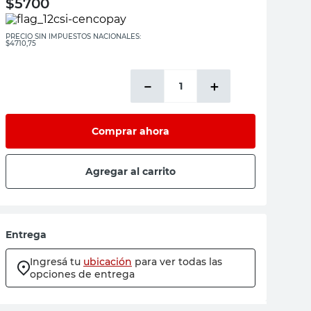
$
5700
PRECIO SIN IMPUESTOS NACIONALES:
$4710,75
－
＋
Comprar ahora
Agregar al carrito
Entrega
Ingresá tu
ubicación
para ver todas las
opciones de entrega