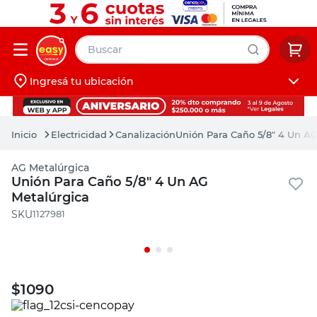
Buscar
Ingresá tu ubicación
muebles
Iniciá sesión
pintura
Electricidad
Canalización
Unión Para Caño 5/8" 4 Un AG
escritorio
AG Metalúrgica
puertas
Unión Para Caño 5/8" 4 Un AG
Metalúrgica
placard
:
1127981
$
1090