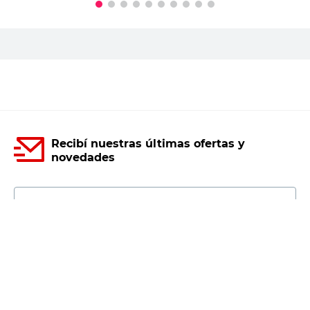
PRECIO SIN IMPUESTOS NACIONALES:
$12.809,92
Agregar al carrito
Recibí nuestras últimas ofertas y
novedades
E-mail
DNI
Acepto los
Términos y Condiciones.