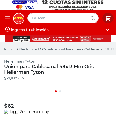
Buscar
Ingresá tu ubicación
muebles
Iniciá sesión
pintura
Electricidad
Canalización
Unión para Cablecanal 48x13
escritorio
Hellerman Tyton
puertas
Unión para Cablecanal 48x13 Mm Gris
Hellerman Tyton
placard
:
1323557
$
62