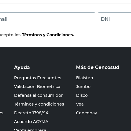
ail
DNI
Acepto los
Términos y Condiciones.
Ayuda
Más de Cencosud
Preguntas Frecuentes
Blaisten
Validación Biométrica
Jumbo
Defensa al consumidor
Disco
Términos y condiciones
Vea
es
Decreto 1798/94
Cencopay
Acuerdo ACYMA
Venta empresa