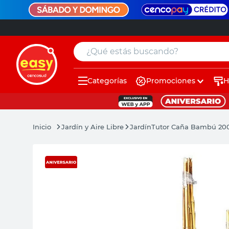
¿Qué estás buscando?
Categorías
Promociones
H
muebles
pintura
Jardín y Aire Libre
Jardín
Tutor Caña Bambú 20
escritorio
puertas
placard
espejo
sillas