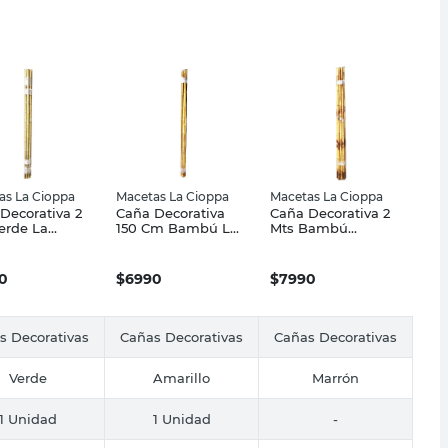
as La Cioppa
Macetas La Cioppa
Macetas La Cioppa
Decorativa 2
Caña Decorativa
Caña Decorativa 2
erde La
150 Cm Bambú La
Mts Bambú
pa
Cioppa
Macetas 1 Un La
Cioppa
0
$
6990
$
7990
s Decorativas
Cañas Decorativas
Cañas Decorativas
Verde
Amarillo
Marrón
1 Unidad
1 Unidad
-