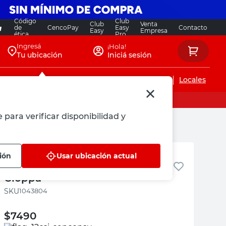
Código
Club
Club
Venta
de
CencoPay
Easy
Contacto
Easy
Empresa
ética
Pro
Ingresá
¡Hola!
Tu ubicación
Iniciá sesión
Servicios de instalaciones
Locales
 para verificar disponibilidad y
Macetas La Cioppa
ión
Usar ubicación actual
Tutor Caña Bambú 200 Cm La
Cioppa
:
1043804
$
7490