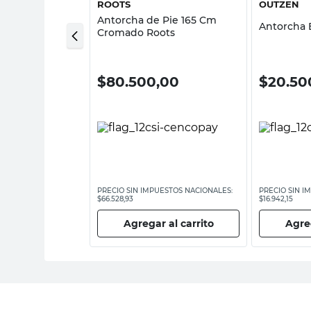
 CIOPPA
ROOTS
OUTZEN
0 Cm Amarillo
Antorcha de Pie 165 Cm
Antorcha
Cromado Roots
0
$
80.500,00
$
20.50
ESTOS NACIONALES:
PRECIO SIN IMPUESTOS NACIONALES:
PRECIO SIN I
$66.528,93
$16.942,15
 al carrito
Agregar al carrito
Agreg