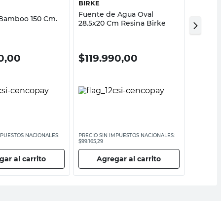
BIRKE
OUTZE
Fuente de Agua Oval
Fuente
 Bamboo 150 Cm.
28.5x20 Cm Resina Birke
30 Cm P
0,00
$
119.990,00
$
119.
MPUESTOS NACIONALES:
PRECIO SIN IMPUESTOS NACIONALES:
PRECIO SI
$99.165,29
$99.165,29
ar al carrito
Agregar al carrito
Ag