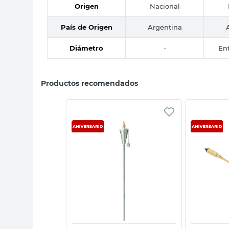
Origen
Nacional
País de Origen
Argentina
Diámetro
-
Ent
Productos recomendados
sta rápida
Vista rápida