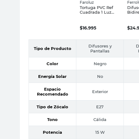
Faroluz
Ferro
Tortuga PVC Ref
Difus
Cuadrada 1 Luz
Bidir
E27 Negro Faroluz
Chapa
$
16.995
$
24.
Difusores y
D
Tipo de Producto
Pantallas
Color
Negro
Energía Solar
No
Espacio
Exterior
Recomendado
Tipo de Zócalo
E27
Tono
Cálida
Potencia
15 W