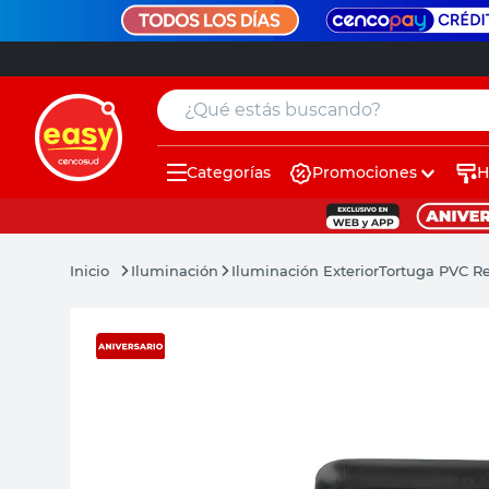
¿Qué estás buscando?
Categorías
Promociones
H
muebles
pintura
Iluminación
Iluminación Exterior
Tortuga PVC Re
escritorio
puertas
placard
sillon
espejo