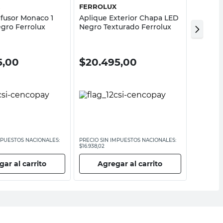
X
FERROLUX
FERRO
ifusor Monaco 1
Aplique Exterior Chapa LED
Difusor
egro Ferrolux
Negro Texturado Ferrolux
Unidire
Ferrolu
5,00
$
20.495,00
$
17.9
MPUESTOS NACIONALES:
PRECIO SIN IMPUESTOS NACIONALES:
PRECIO SI
$16.938,02
$14.871,91
ar al carrito
Agregar al carrito
Ag