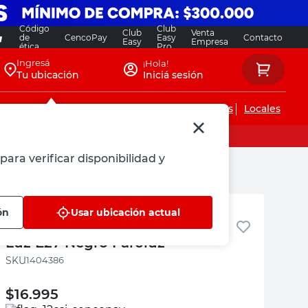
Código
Club
Club
Venta
de
CencoPay
Easy
Contacto
Easy
Empresa
ética
Pro
Ingresá
¡Hola!
Tu ubicación
Iniciá sesión
Servicios de instalaciones
Locales
para verificar disponibilidad y
Faroluz
ón
Usar ubicación actual
Tortuga PVC Ref Cuadrada 1
Luz E27 Negro Faroluz
:
1404386
$
16.995