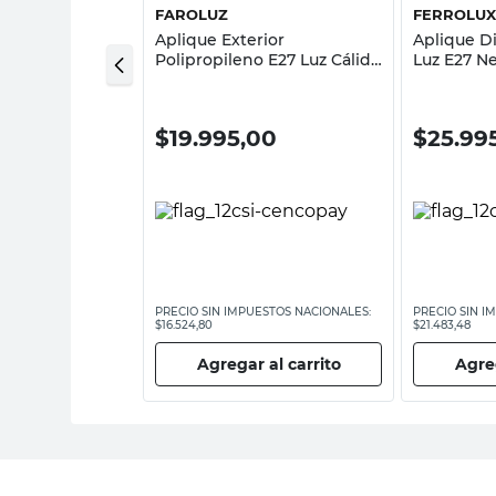
FAROLUZ
FERROLU
lada
Aplique Exterior
Aplique D
o E27 Clara
Polipropileno E27 Luz Cálida
Luz E27 N
Negro Mate Faroluz
00
$
19.995,00
$
25.99
ESTOS NACIONALES:
PRECIO SIN IMPUESTOS NACIONALES:
PRECIO SIN I
$16.524,80
$21.483,48
 al carrito
Agregar al carrito
Agreg