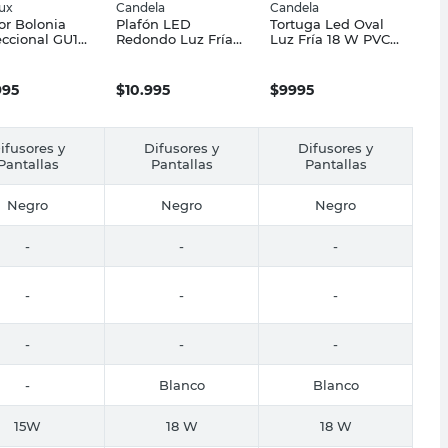
lux
Candela
Candela
or Bolonia
Plafón LED
Tortuga Led Oval
eccional GU10
Redondo Luz Fría
Luz Fría 18 W PVC
 Ferrolux
18 W Negro
Negro Candela
Candela
995
$
10.995
$
9995
ifusores y
Difusores y
Difusores y
Pantallas
Pantallas
Pantallas
Negro
Negro
Negro
-
-
-
-
-
-
-
-
-
-
Blanco
Blanco
15W
18 W
18 W