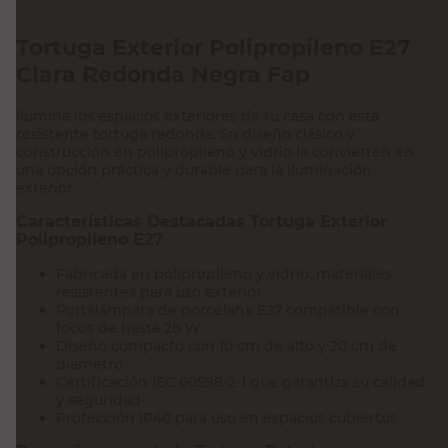
Tortuga Exterior Polipropileno E27
Clara Redonda Negra Fap
Iluminá los espacios exteriores de tu casa con esta
resistente tortuga redonda. Su diseño clásico y
construcción en polipropileno y vidrio la convierten en
una opción práctica y durable para la iluminación
exterior.
Características Destacadas Tortuga Exterior
Polipropileno E27
Fabricada en polipropileno y vidrio, materiales
resistentes para uso exterior
Portalámpara de porcelana E27 compatible con
focos de hasta 28 W
Diseño compacto con 10 cm de alto y 20 cm de
diámetro
Certificación IEC 60598-2-1 que garantiza su calidad
y seguridad
Protección IP40 para uso en espacios cubiertos