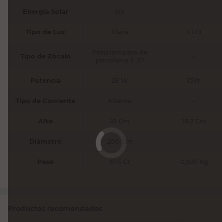
Energía Solar
No
-
Tipo de Luz
Clara
LED
Portalampara de
Tipo de Zócalo
-
porcelana E 27
Potencia
28 W
15W
Tipo de Corriente
Alterna
-
Alto
10 Cm
18,2 Cm
Diámetro
200 Cm
-
Peso
675 Gr
0,625 Kg
Productos recomendados