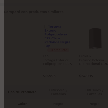
Compará con productos similares
Tu producto
Fap
Ferrolux
Tortuga Exterior
Difusor Bolonia
Polipropileno E27
Bidireccional GU1
Clara Redonda
Chapa Ferrolux
Negra Fap
$
12.995
$
24.995
Difusores y
Difusores y
Tipo de Producto
Pantallas
Pantallas
Color
Negro
Negro