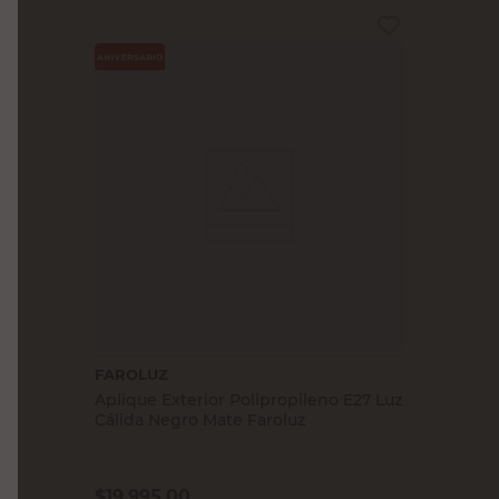
FAROLUZ
Aplique Exterior Polipropileno E27 Luz
Cálida Negro Mate Faroluz
$
19.995,00