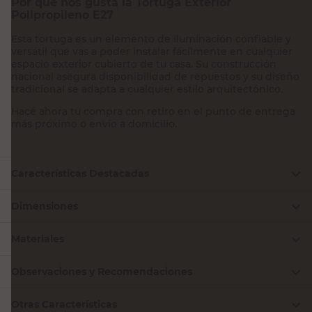
Por qué nos gusta la Tortuga Exterior
Polipropileno E27
Esta tortuga es un elemento de iluminación confiable y
versátil que vas a poder instalar fácilmente en cualquier
espacio exterior cubierto de tu casa. Su construcción
nacional asegura disponibilidad de repuestos y su diseño
tradicional se adapta a cualquier estilo arquitectónico.
Hacé ahora tu compra con retiro en el punto de entrega
más próximo o envío a domicilio.
Características Destacadas
Dimensiones
Materiales
Observaciones y Recomendaciones
Otras Características