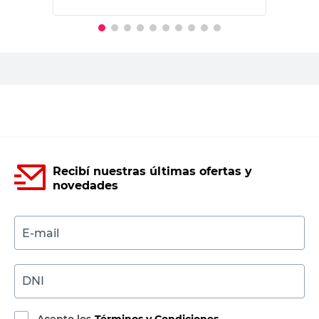
Ancho
-
2.7 m
Plegable
-
Sí
Material
-
Tela Poliéster
Productos recomendados