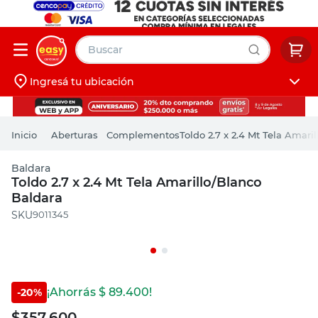
Buscar
Ingresá tu ubicación
muebles
Iniciá sesión
pintura
Aberturas
Complementos
Toldo 2.7 x 2.4 Mt Tela Amari
escritorio
Baldara
puertas
Toldo 2.7 x 2.4 Mt Tela Amarillo/Blanco
Baldara
placard
:
9011345
¡Ahorrás $
89.400
!
-
20
%
$
357.600