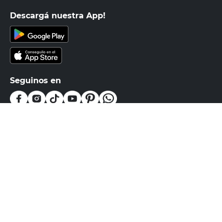
Recibí nuestras últimas ofertas y
novedades
E-mail
DNI
Acepto los
Términos y Condiciones.
Suscribirme
Compra Online