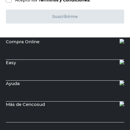
BALDARA
Toldo 2.7x2.4 Mts Poliéster Verde y
Blanco Baldara
20%
$
319.736,00
$
399.670,00
PRECIO SIN IMPUESTOS NACIONALES:
$330.305,79
Agregar al carrito