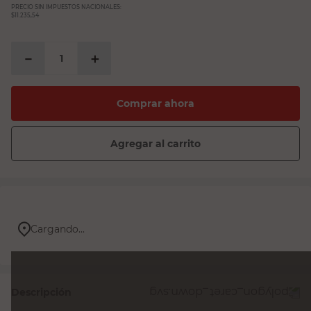
PRECIO SIN IMPUESTOS NACIONALES:
$11.235,54
－
＋
Comprar ahora
Agregar al carrito
Cargando...
Descripción