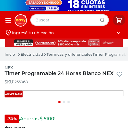
Buscar
Ingresá tu ubicación
muebles
Iniciá sesión
pintura
Electricidad
Térmicas y diferenciales
Timer Programabl
escritorio
NEX
puertas
muebles
Timer Programable 24 Horas Blanco NEX
placard
:
1253068
pintura
escritorio
puertas
placard
¡Ahorrás $
5100
!
-
30
%