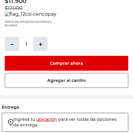
$
11.900
sillon
$
17.000
espejo
PRECIO SIN IMPUESTOS NACIONALES:
sillas
$14.049,59
vanitory
－
＋
ceramica
Comprar ahora
Agregar al carrito
Entrega
Ingresá tu
ubicación
para ver todas las opciones
de entrega