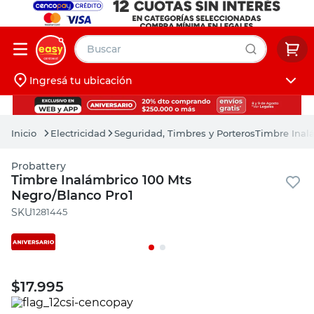
Buscar
Ingresá tu ubicación
muebles
Iniciá sesión
pintura
Electricidad
Seguridad, Timbres y Porteros
Timbre Inal
escritorio
Probattery
puertas
Timbre Inalámbrico 100 Mts
Negro/Blanco Pro1
placard
:
1281445
$
17.995