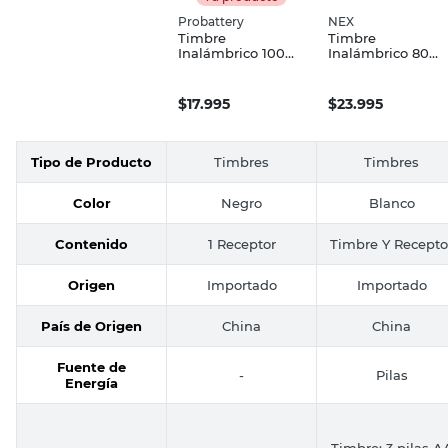
Probattery
NEX
Timbre
Timbre
Inalámbrico 100
Inalámbrico 80
Mts Negro/Blanco
Mts Blanco NEX
Pro1
$
17.995
$
23.995
Tipo de Producto
Timbres
Timbres
Color
Negro
Blanco
Contenido
1 Receptor
Timbre Y Recepto
Origen
Importado
Importado
País de Origen
China
China
Fuente de
-
Pilas
Energía
Timbre: 3 pilas A