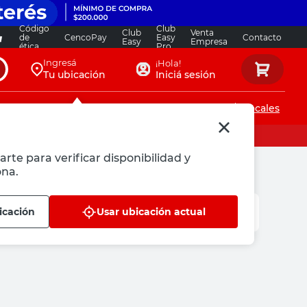
Código
Club
Club
Venta
de
CencoPay
Easy
Contacto
Easy
Empresa
ética
Pro
Ingresá
¡Hola!
Tu ubicación
Iniciá sesión
Servicios de instalaciones
Locales
arte para verificar disponibilidad y
ona.
icación
Usar ubicación actual