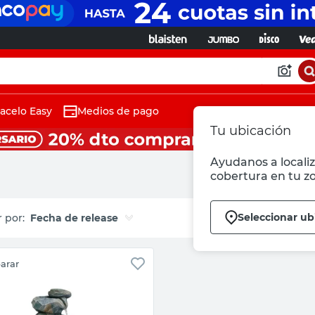
acelo Easy
Medios de pago
Tu ubicación
Ayudanos a localiz
cobertura en tu z
Seleccionar ub
Fecha de release
arar