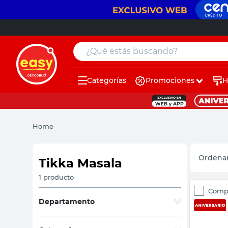
¿Qué estás buscando?
Categorías
Promociones
H
muebles
pintura
Home
escritorio
puertas
Tikka Masala
placard
1
producto
Comp
sillon
Departamento
espejo
Jardín y Aire Libre
(
1
)