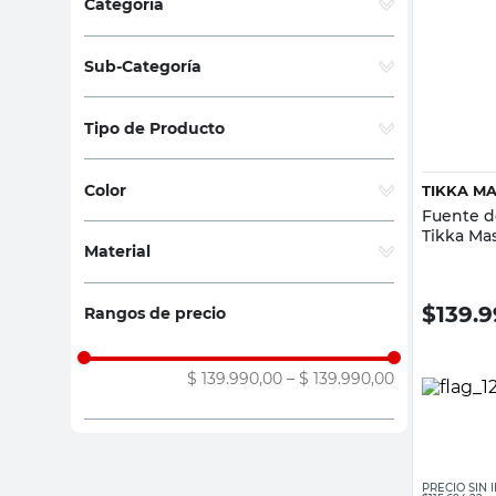
Categoría
sillas
Jardín
(
1
)
ceramica
Sub-Categoría
vanitory
Deco jardín
(
1
)
Tipo de Producto
Figuras Decorativas
(
1
)
Color
TIKKA M
Fuente d
Surtido
(
1
)
Tikka Ma
Material
Poliresina
(
1
)
$
139.
Rangos de precio
$ 139.990,00
–
$ 139.990,00
PRECIO SIN