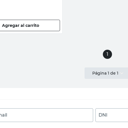
Agregar al carrito
1
Página
1
de
1
ail
DNI