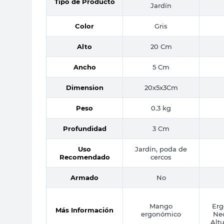
Tipo de Producto
Jardín
Color
Gris
Alto
20 Cm
Ancho
5 Cm
Dimension
20x5x3Cm
Peso
0.3 kg
Profundidad
3 Cm
Uso
Jardín, poda de
Recomendado
cercos
Armado
No
Mango
Erg
Más Información
ergonómico
Nec
Alt