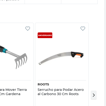
Vista rápida
Vista rápida
ROOTS
ROOTS
para Mover Tierra
Serrucho para Podar Acero
Tijera 
 Cm Gardena
al Carbono 30 Cm Roots
Cm Roo