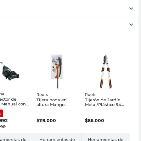
na
Roots
Roots
ector de
Tijera poda en
Tijerón de Jardín
 Manual con
altura Mango
Metal/Plástico 94
as Negro 69
extensible
Cm Roots
%
ardena
aluminio Roots
.992
$
119.000
$
86.000
990
ramientas de
Herramientas de
Herramientas de