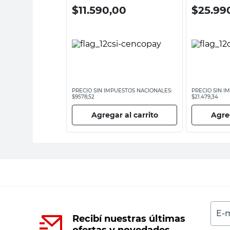
,00
$
11.590,00
$
25.99
ESTOS NACIONALES:
PRECIO SIN IMPUESTOS NACIONALES:
PRECIO SIN I
$9578,52
$21.479,34
 al carrito
Agregar al carrito
Agreg
E-m
Recibí nuestras últimas