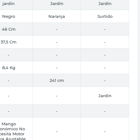
jardín
Jardín
Jardín
Negro
Naranja
Surtido
46 Cm
-
-
37,5 Cm
-
-
-
-
-
8,4 Kg
-
-
-
241 cm
-
-
-
Jardín
-
-
-
Mango
onómico No
-
-
esita Motor
ura Ajustable