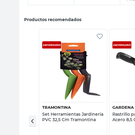
Productos recomendados
sta rápida
Vista rápida
TRAMONTINA
GARDENA
dar Manual
Set Herramientas Jardinería
Rastrillo 
ico 47,5 Cm
PVC 32,5 Cm Tramontina
Acero 8,5