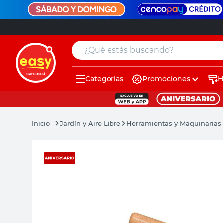
¿Qué estás buscando?
Categorías
Promociones
H
muebles
pintura
Jardín y Aire Libre
Herramientas y Maquinarias 
escritorio
puertas
placard
sillon
espejo