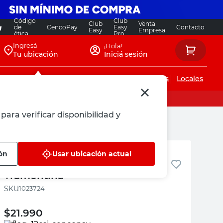
Código
Club
Club
Venta
de
CencoPay
Easy
Contacto
Easy
Empresa
ética
Pro
Ingresá
¡Hola!
Tu ubicación
Iniciá sesión
Servicios de instalaciones
Locales
para verificar disponibilidad y
Tramontina
ón
Usar ubicación actual
Tijera para Cerco Acero 20 Cm
Tramontina
:
1023724
$
21.990