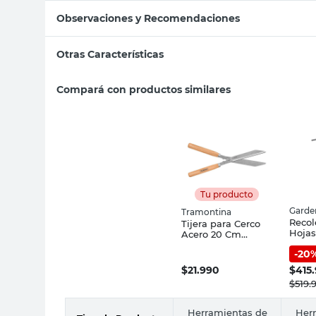
Observaciones y Recomendaciones
Otras Características
Compará con productos similares
Tu producto
Garde
Tramontina
Recol
Tijera para Cerco
Hojas
Acero 20 Cm
Rued
Tramontina
-
20
Cm G
$
21.990
$
415
$
519.
Herramientas de
Her