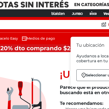
acelo Easy
Medios de pago
Tu ubicación
Ayudanos a local
cobertura en tu 
¡Ups!
Seleccionar 
Parece que el produc
buscando está en otr
Te recomendamos: