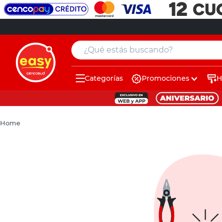
¿Qué estás buscando?
Categorías
Promociones
H
muebles
pintura
Home
escritorio
puertas
placard
espejo
sillas