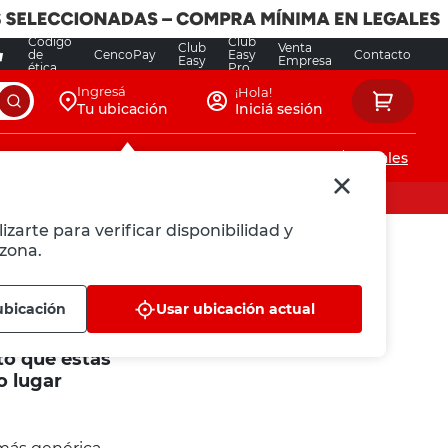
Código
Club
Club
Venta
de
CencoPay
Easy
Contacto
Easy
Empresa
ética
Pro
Ingresá
¡Hola!
Tu ubicación
Iniciá sesión
Servicios de instalaciones
Locales
izarte para verificar disponibilidad y
zona.
ubicación
Usar ubicación actual
to que estás
o lugar